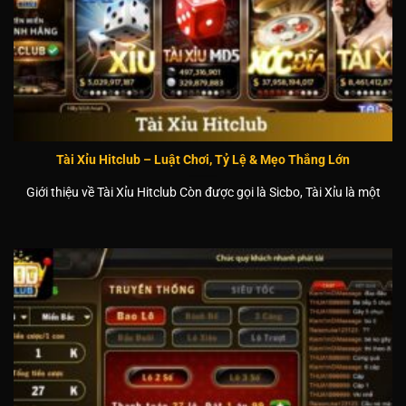
Tài Xỉu Hitclub – Luật Chơi, Tỷ Lệ & Mẹo Thắng Lớn
Giới thiệu về Tài Xỉu Hitclub Còn được gọi là Sicbo, Tài Xỉu là một