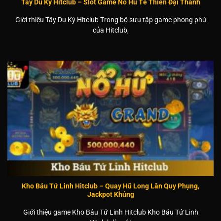
Tây Du Ký Hitclub – Slot Game Nổ Hũ Tề Thiên Đại Thánh
Giới thiệu Tây Du Ký Hitclub Trong bộ sưu tập game phong phú
của Hitclub,
Kho Báu Tứ Linh Hitclub – Quay Hũ Long Lân Quy Phụng,
Jackpot Khủng
Giới thiệu game Kho Báu Tứ Linh Hitclub Kho Báu Tứ Linh