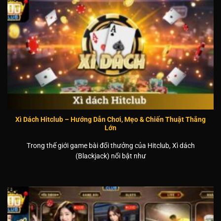
Xì Dách Hitclub – Hướng Dẫn Chơi, Mẹo & Chiến Thuật Thắng
Lớn
Trong thế giới game bài đổi thưởng của Hitclub, Xì dách
(Blackjack) nổi bật như