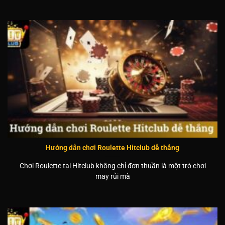
Hướng dẫn chơi Roulette Hitclub dễ thắng
Chơi Roulette tại Hitclub không chỉ đơn thuần là một trò chơi
may rủi mà