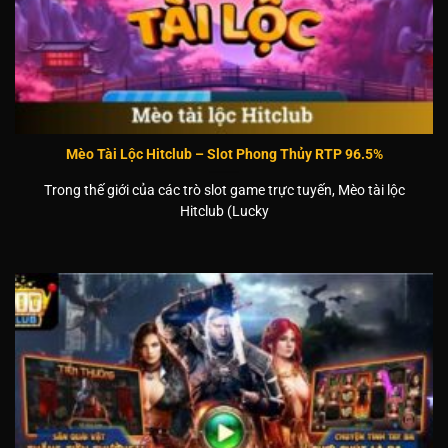
Mèo Tài Lộc Hitclub – Slot Phong Thủy RTP 96.5%
Trong thế giới của các trò slot game trực tuyến, Mèo tài lộc
Hitclub (Lucky