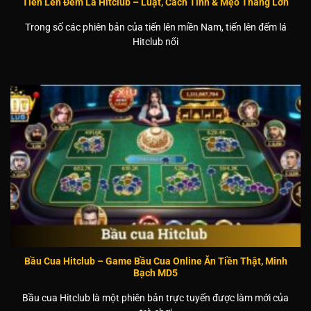
Tiến Lên Đếm Lá Hitclub – Luật, Cách Tính & Mẹo Thắng Lớn
Trong số các phiên bản của tiến lên miền Nam, tiến lên đếm lá
Hitclub nổi
Bầu Cua Hitclub – Game Bầu Cua Online Ăn Tiền Thật, Minh
Bạch MD5
Bầu cua Hitclub là một phiên bản trực tuyến được làm mới của