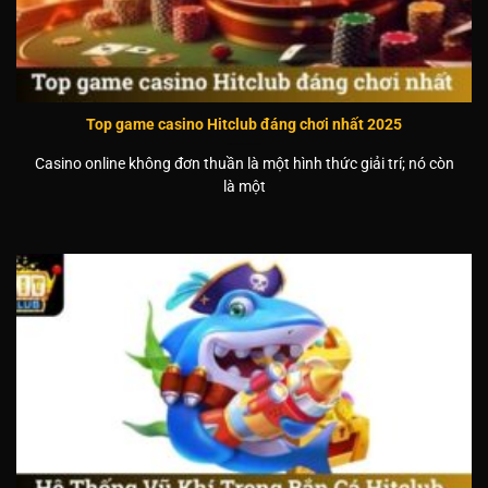
Top game casino Hitclub đáng chơi nhất 2025
Casino online không đơn thuần là một hình thức giải trí; nó còn
là một