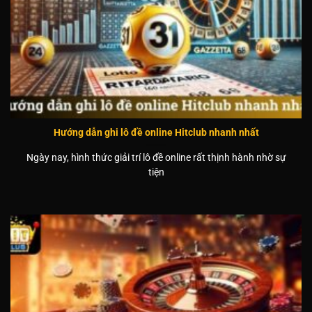
Hướng dẫn ghi lô đề online Hitclub nhanh nhất
Ngày nay, hình thức giải trí lô đề online rất thịnh hành nhờ sự
tiện