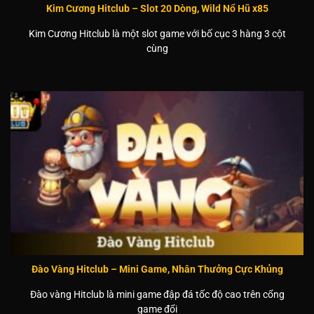
Kim Cương Hitclub – Slot 20 Dòng, Wild Nổ Hũ x85
Kim Cương Hitclub là một slot game với bố cục 3 hàng 3 cột
cùng
Đào Vàng Hitclub – Mini Game, Nhân Thưởng Cực Khủng
Đào vàng Hitclub là mini game đập đá tốc độ cao trên cổng
game đổi