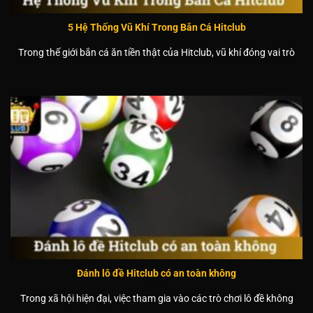
5 Hệ Thống Vũ Khí Trong Bắn Cá Hitclub
Trong thế giới bắn cá ăn tiền thật của Hitclub, vũ khí đóng vai trò
Đánh lô đề Hitclub có an toàn không
Trong xã hội hiện đại, việc tham gia vào các trò chơi lô đề không