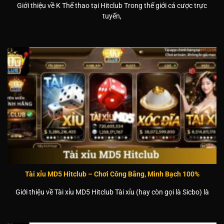
Giới thiệu về K Thể thao tại Hitclub Trong thế giới cá cược trực
tuyến,
Tài xỉu MD5 Hitclub – Chơi Công Bằng, Minh Bạch 100%
Giới thiệu về Tài xỉu MD5 Hitclub Tài xỉu (hay còn gọi là Sicbo) là