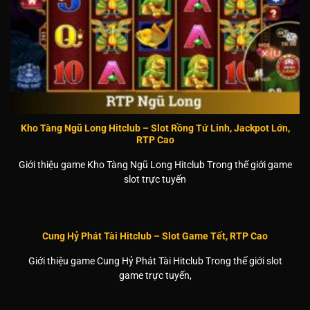
Kho Tàng Ngũ Long Hitclub – Slot Rồng Tứ Linh, Jackpot Lớn,
RTP Cao
Giới thiệu game Kho Tàng Ngũ Long Hitclub Trong thế giới game
slot trực tuyến
Cung Hỷ Phát Tài Hitclub – Slot Game Tết, RTP Cao
Giới thiệu game Cung Hỷ Phát Tài Hitclub Trong thế giới slot
game trực tuyến,