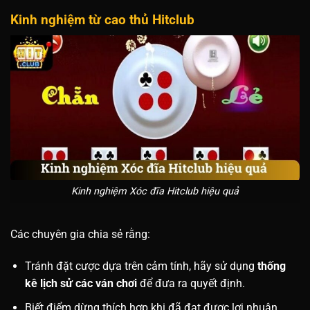
Kinh nghiệm từ cao thủ Hitclub
Kinh nghiệm Xóc đĩa Hitclub hiệu quả
Các chuyên gia chia sẻ rằng:
Tránh đặt cược dựa trên cảm tính, hãy sử dụng
thống
kê lịch sử các ván chơi
để đưa ra quyết định.
Biết điểm dừng thích hợp khi đã đạt được lợi nhuận