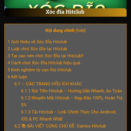
Nội dung chính
[
hide
]
1
Giới thiệu về Xóc Đĩa Hitclub
2
Luật chơi Xóc Đĩa tại Hitclub
3
Tại sao nên chơi Xóc Đĩa tại Hitclub?
4
Cách chơi Xóc Đĩa Hitclub hiệu quả
5
Kinh nghiệm từ cao thủ Hitclub
6
Kết luận
6.1
✨ CÁC TRANG HỮU ÍCH KHÁC
6.1.1
Rút Tiền Hitclub – Hướng Dẫn Nhanh, An Toàn
6.1.2
Khuyến Mãi Hitclub – Nạp Đầu 100%, Hoàn Trả
5%
6.1.3
Tải Hitclub – Link Chính Thức Cho Android,
iOS & PC Nhanh Nhất
6.2
📚 BÀI VIẾT CÙNG CHỦ ĐỀ: Games Hitclub