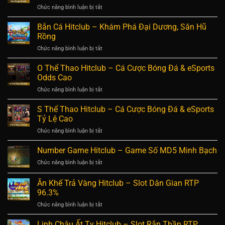
ở
Chức năng bình luận bị tắt
Keno Hitclub – Hướng Dẫn Chơi, Tỷ Lệ Thưởng & Bí
Slot
➤
Đào
20
Quyết Thắng Lớn
Vàng
Bắn Cá Hitclub – Khám Phá Đại Dương, Săn Hũ
Dòng,
Hitclub
Wild
Rồng
Lô đề siêu tốc Hitclub – Vận May Liền Tay
–
➤
Nổ
ở
Chức năng bình luận bị tắt
Mini
Hũ
Bắn
Game,
x85
Poker Hitclub – Chơi Poker Online Đẳng Cấp, Thưởng
➤
Cá
O Thể Thao Hitclub – Cá Cược Bóng Đá & eSports
Nhân
Lớn Mỗi Ngày
Hitclub
Thưởng
Odds Cao
–
Cực
ở
Chức năng bình luận bị tắt
Khám
Khủng
Liêng Hitclub – Chơi Liêng Online Đổi Thưởng Liền
➤
O
Phá
Tay
Thể
S Thể Thao Hitclub – Cá Cược Bóng Đá & eSports
Đại
Thao
Dương,
Tỷ Lệ Cao
Hitclub
Săn
Ba Cây Hitclub – Chơi Ba Cây Online Nhanh
➤
ở
Chức năng bình luận bị tắt
–
Hũ
S
Cá
Rồng
Thể
Number Game Hitclub – Game Số MD5 Minh Bạch
Cược
Phỏm Hitclub – Chơi Phỏm Online Đổi Thưởng
➤
Thao
Bóng
ở
Chức năng bình luận bị tắt
Hitclub
Đá
Number
–
Sâm Lốc Hitclub – Chơi Sâm Lốc Online Siêu Tốc
&
➤
Game
Ăn Khế Trả Vàng Hitclub – Slot Dân Gian RTP
Cá
eSports
Hitclub
Cược
96.3%
Odds
–
Mậu Binh Hitclub – 7 chiến thuật thắng dễ dàng
➤
Bóng
Cao
ở
Chức năng bình luận bị tắt
Game
Đá
Ăn
Số
&
Tiến lên miền Nam Hitclub – 3 mẹo giúp bạn thắng liên
➤
Khế
MD5
Linh Châu Ất Tỵ Hitclub – Slot Rắn Thần RTP
eSports