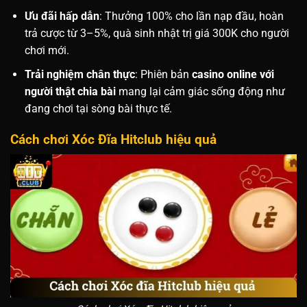
Ưu đãi hấp dẫn
: Thưởng 100% cho lần nạp đầu, hoàn
trả cược từ 3–5%, quà sinh nhật trị giá 300K cho người
chơi mới.
Trải nghiệm chân thực
: Phiên bản
casino online với
người thật chia bài
mang lại cảm giác sống động như
đang chơi tại sòng bài thực tế.
Cách chơi Xóc Đĩa Hitclub hiệu quả