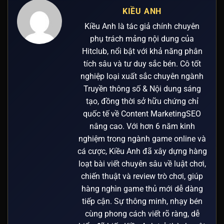
KIỀU ANH
Bí Mật Cleopatra Hitclub – Slot Ai Cập RTP 96.6%
➤
Kiều Anh là tác giả chính chuyên
phụ trách mảng nội dung của
Hắc Thoại Ngộ Không Hitclub – Slot RTP 96.8%,
➤
Jackpot x1500
Hitclub, nổi bật với khả năng phân
tích sâu và tư duy sắc bén. Cô tốt
Mèo Tài Lộc Hitclub – Slot Phong Thủy RTP 96.5%
➤
nghiệp loại xuất sắc chuyên ngành
Truyền thông số & Nội dung sáng
Witcher Hitclub – Slot Game RTP 96.7%, Jackpot
➤
tạo, đồng thời sở hữu chứng chỉ
x1000 Ăn Lớn
quốc tế về Content MarketingSEO
nâng cao. Với hơn 6 năm kinh
Tiến Lên Đếm Lá Hitclub – Luật, Cách Tính & Mẹo
➤
Thắng Lớn
nghiệm trong ngành game online và
cá cược, Kiều Anh đã xây dựng hàng
Bầu Cua Hitclub – Game Bầu Cua Online Ăn Tiền
➤
loạt bài viết chuyên sâu về luật chơi,
Thật, Minh Bạch MD5
chiến thuật và review trò chơi, giúp
hàng nghìn game thủ mới dễ dàng
Xì Tố Hitclub – Luật Chơi, Mẹo Bluff & Chiến Thuật
➤
tiếp cận. Sự thông minh, nhạy bén
Thắng Lớn
cùng phong cách viết rõ ràng, dễ