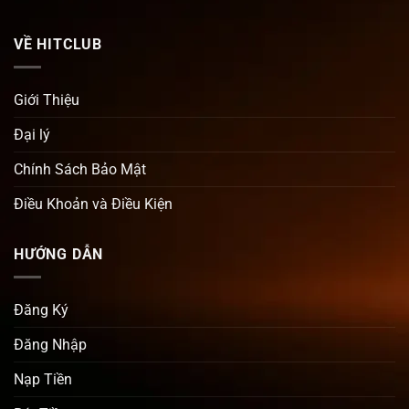
VỀ HITCLUB
Giới Thiệu
Đại lý
Chính Sách Bảo Mật
Điều Khoản và Điều Kiện
HƯỚNG DẪN
Đăng Ký
Đăng Nhập
Nạp Tiền