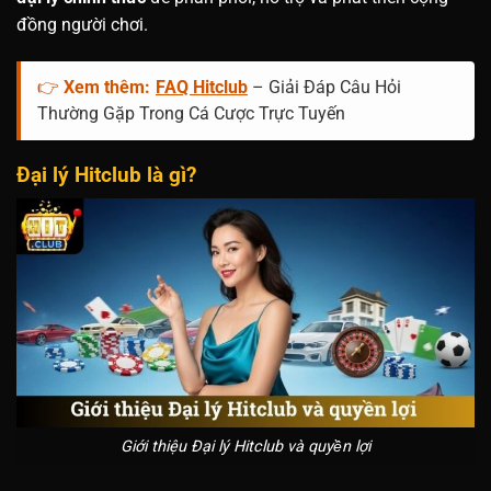
đồng người chơi.
👉
Xem thêm:
FAQ Hitclub
– Giải Đáp Câu Hỏi
Thường Gặp Trong Cá Cược Trực Tuyến
Đại lý Hitclub là gì?
Giới thiệu Đại lý Hitclub và quyền lợi