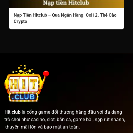
Nạp Tiền Hitclub – Qua Ngân Hàng, Coi12, Thẻ Cào,
Crypto
Hit club
là cổng game đổi thưởng hàng đầu với đa dạng
trò chơi như casino, slot, bắn cá, game bài, nạp rút nhanh,
khuyến mãi lớn và bảo mật an toàn.