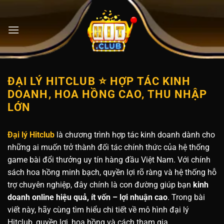
Bỏ
qua
nội
dung
ĐẠI LÝ HITCLUB ⭐️ HỢP TÁC KINH
DOANH, HOA HỒNG CAO, THU NHẬP
LỚN
Đại lý Hitclub
là chương trình hợp tác kinh doanh dành cho
những ai muốn trở thành đối tác chính thức của hệ thống
game bài đổi thưởng uy tín hàng đầu Việt Nam. Với chính
sách hoa hồng minh bạch, quyền lợi rõ ràng và hệ thống hỗ
trợ chuyên nghiệp, đây chính là con đường giúp bạn
kinh
doanh online hiệu quả, ít vốn – lợi nhuận cao
. Trong bài
viết này, hãy cùng tìm hiểu chi tiết về mô hình đại lý
Hitclub, quyền lợi, hoa hồng và cách tham gia.