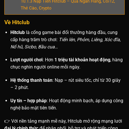
10.1.3
Nạp Tiền Hitclub – Qua Ngân Hàng, Coi12,
Thẻ Cào, Crypto
Về Hitclub
Hitclub
là cổng game bài đổi thưởng hàng đầu, cung
cấp hàng trăm trò chơi:
Tiến lên, Phỏm, Liêng, Xóc đĩa,
Nổ hũ, Sicbo, Bầu cua…
Lượt người chơi
: Hơn
1 triệu tài khoản hoạt động
, hàng
chục nghìn người online mỗi ngày.
Hệ thống thanh toán
: Nạp – rút siêu tốc, chỉ từ 30 giây
– 2 phút.
Uy tín – hợp pháp
: Hoạt động minh bạch, áp dụng công
nghệ bảo mật tiên tiến.
👉 Với nền tảng mạnh mẽ này, Hitclub mở rộng mạng lưới
đại lý chính thức
để phân phối, hỗ trợ và phát triển cộng