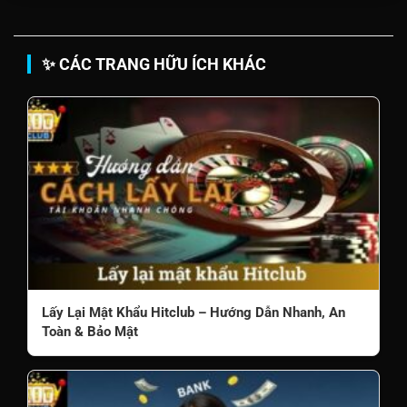
✨ CÁC TRANG HỮU ÍCH KHÁC
Lấy Lại Mật Khẩu Hitclub – Hướng Dẫn Nhanh, An
Toàn & Bảo Mật