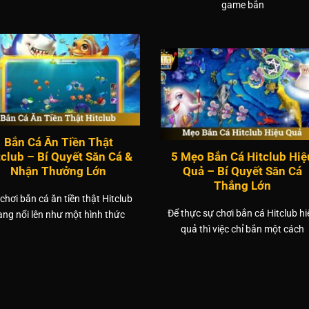
game bắn
Bắn Cá Ăn Tiền Thật
tclub – Bí Quyết Săn Cá &
5 Mẹo Bắn Cá Hitclub Hiệ
Nhận Thưởng Lớn
Quả – Bí Quyết Săn Cá
Thắng Lớn
 chơi bắn cá ăn tiền thật Hitclub
Để thực sự chơi bắn cá Hitclub hi
ang nổi lên như một hình thức
quả thì việc chỉ bắn một cách