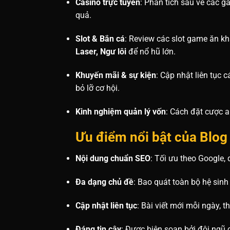
Casino trực tuyến
: Phân tích sâu về các 
quả.
Slot & Bắn cá
: Review các slot game ăn kh
Laser, Ngư lôi
để nổ hũ lớn.
Khuyến mãi & sự kiện
: Cập nhật liên tục 
bỏ lỡ cơ hội.
Kinh nghiệm quản lý vốn
: Cách đặt cược a
Ưu điểm nổi bật của Blog
Nội dung chuẩn SEO
: Tối ưu theo Google, 
Đa dạng chủ đề
: Bao quát toàn bộ hệ sinh
Cập nhật liên tục
: Bài viết mới mỗi ngày, 
Đáng tin cậy
: Được biên soạn bởi đội ngũ 