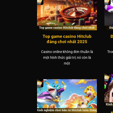
Top game casino Hitclub
Đ
đáng chơi nhất 2025
Casino online không đơn thuần là
Tro
một hình thức giải trí; nó còn là
một