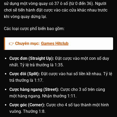
sử dụng một vòng quay có 37 ô số (từ 0 đến 36). Người
chơi sẽ tiến hành đặt cược vào các cửa khác nhau trước
khi vòng quay dừng lại.
Các loại cược phổ biến bao gồm:
👉
Chuyên mục:
Games Hitclub
Cược đơn (Straight Up):
Đặt cược vào một con số duy
nhất. Tỷ lệ trả thưởng là 1:35.
Cược đôi (Split):
Đặt cược vào hai số liền kề nhau. Tỷ lệ
trả thưởng là 1:17.
Cược hàng ngang (Street):
Cược cho 3 số trên cùng
một hàng ngang. Nhận thưởng 1:11.
Cược góc (Corner):
Cược cho 4 số tạo thành một hình
vuông. Thưởng 1:8.