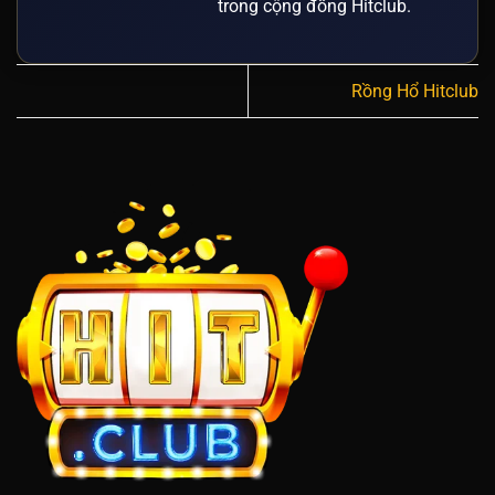
trong cộng đồng Hitclub.
Casino Hitclub – Chơi Baccarat, Roulette, Blackjack
➤
Catte Hitclub – Luật Chơi, Mẹo Hay & Chiến Thuật
➤
Rồng Hổ Hitclub
Nâng Cao
Volta MD5 Hitclub – Bí Kíp Cá Cược Bóng Đá Mini
➤
Minh Bạch & Hiệu Quả
K Thể Thao Hitclub – Cá Cược Thể Thao Uy Tín, Tỷ
➤
Lệ Cao
Tài xỉu MD5 Hitclub – Chơi Công Bằng, Minh Bạch
➤
100%
Plinko Hitclub – Hướng Dẫn, Xác Suất & Mẹo Thắng
➤
Lớn
Tài Xỉu Hitclub – Luật Chơi, Tỷ Lệ & Mẹo Thắng Lớn
➤
Lô Đề 1 Ăn 99 Hitclub – Cách Chơi, Mẹo Hiệu Quả &
➤