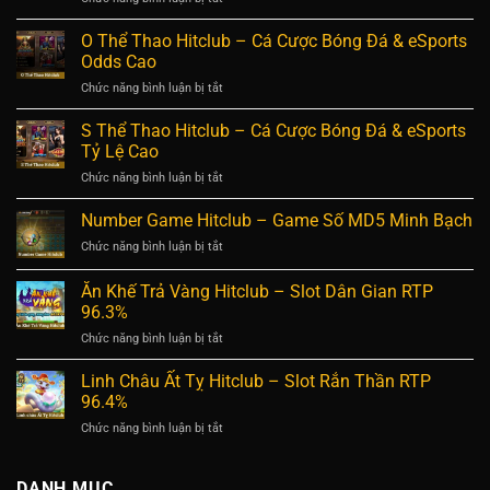
Mini
Hũ
Bắn
Game,
x85
Cá
Lô đề siêu tốc Hitclub – Vận May Liền Tay
➤
O Thể Thao Hitclub – Cá Cược Bóng Đá & eSports
Nhân
Hitclub
Thưởng
Odds Cao
–
Cực
Poker Hitclub – Chơi Poker Online Đẳng Cấp, Thưởng
➤
ở
Chức năng bình luận bị tắt
Khám
Khủng
Lớn Mỗi Ngày
O
Phá
Thể
S Thể Thao Hitclub – Cá Cược Bóng Đá & eSports
Đại
Thao
Dương,
Tỷ Lệ Cao
Liêng Hitclub – Chơi Liêng Online Đổi Thưởng Liền
➤
Hitclub
Săn
Tay
ở
Chức năng bình luận bị tắt
–
Hũ
S
Cá
Rồng
Thể
Number Game Hitclub – Game Số MD5 Minh Bạch
Cược
Ba Cây Hitclub – Chơi Ba Cây Online Nhanh
➤
Thao
Bóng
ở
Chức năng bình luận bị tắt
Hitclub
Đá
Number
–
&
Phỏm Hitclub – Chơi Phỏm Online Đổi Thưởng
➤
Game
Ăn Khế Trả Vàng Hitclub – Slot Dân Gian RTP
Cá
eSports
Hitclub
Cược
96.3%
Odds
–
Bóng
Sâm Lốc Hitclub – Chơi Sâm Lốc Online Siêu Tốc
➤
Cao
ở
Chức năng bình luận bị tắt
Game
Đá
Ăn
Số
&
Khế
Mậu Binh Hitclub – 7 chiến thuật thắng dễ dàng
MD5
➤
Linh Châu Ất Tỵ Hitclub – Slot Rắn Thần RTP
eSports
Trả
Minh
96.4%
Tỷ
Vàng
Bạch
Lệ
Tiến lên miền Nam Hitclub – 3 mẹo giúp bạn thắng liên
ở
➤
Chức năng bình luận bị tắt
Hitclub
Cao
Linh
tiếp
–
Châu
Slot
Ất
DANH MỤC
Dân