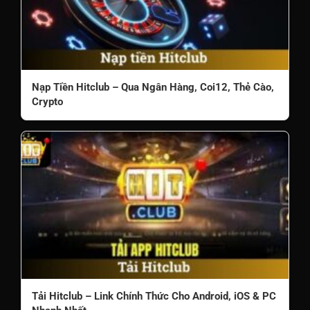
Nạp Tiền Hitclub – Qua Ngân Hàng, Coi12, Thẻ Cào,
Crypto
Tải Hitclub – Link Chính Thức Cho Android, iOS & PC