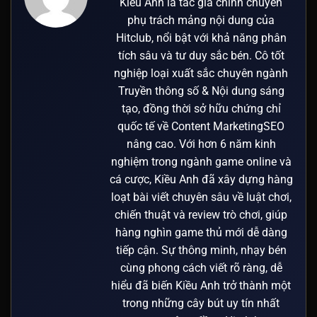
Kiều Anh là tác giả chính chuyên
phụ trách mảng nội dung của
Hắc Thoại Ngộ Không Hitclub – Slot RTP 96.8%,
➤
Jackpot x1500
Hitclub, nổi bật với khả năng phân
tích sâu và tư duy sắc bén. Cô tốt
Mèo Tài Lộc Hitclub – Slot Phong Thủy RTP 96.5%
➤
nghiệp loại xuất sắc chuyên ngành
Truyền thông số & Nội dung sáng
Witcher Hitclub – Slot Game RTP 96.7%, Jackpot
➤
tạo, đồng thời sở hữu chứng chỉ
x1000 Ăn Lớn
quốc tế về Content MarketingSEO
nâng cao. Với hơn 6 năm kinh
Tiến Lên Đếm Lá Hitclub – Luật, Cách Tính & Mẹo
➤
Thắng Lớn
nghiệm trong ngành game online và
cá cược, Kiều Anh đã xây dựng hàng
Bầu Cua Hitclub – Game Bầu Cua Online Ăn Tiền
➤
loạt bài viết chuyên sâu về luật chơi,
Thật, Minh Bạch MD5
chiến thuật và review trò chơi, giúp
hàng nghìn game thủ mới dễ dàng
Xì Tố Hitclub – Luật Chơi, Mẹo Bluff & Chiến Thuật
➤
tiếp cận. Sự thông minh, nhạy bén
Thắng Lớn
cùng phong cách viết rõ ràng, dễ
Xì Dách Hitclub – Hướng Dẫn Chơi, Mẹo & Chiến
hiểu đã biến Kiều Anh trở thành một
➤
Thuật Thắng Lớn
trong những cây bút uy tín nhất