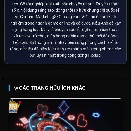
bén. Cô tốt nghiệp loại xuất sắc chuyên ngành Truyền thông
số & Nội dung sáng tạo, đồng thời sở hữu chứng chỉ quốc tế
về Content MarketingSEO nâng cao. Với hơn 6 năm kinh
nghiệm trong ngành game online và cá cược, Kiều Anh đã xây
dựng hàng loạt bài viết chuyên sâu về luật chơi, chiến thuật
và review trò chơi, giúp hàng nghìn game thủ mới dễ dàng
tiếp cận. Sự thông minh, nhạy bén cùng phong cách viết rõ
ràng, dễ hiểu đã biến Kiều Anh trở thành một trong những cây
bút uy tín nhất trong cộng đồng Hitclub.
✨ CÁC TRANG HỮU ÍCH KHÁC