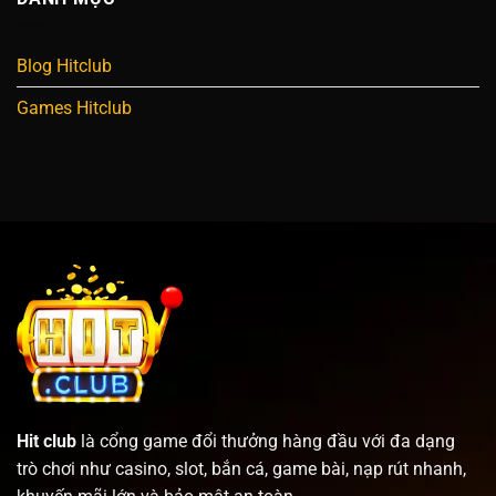
Xóc Đĩa Hitclub – Trải Nghiệm Cá Cược Truyền
➤
Tỵ
Gian
Thống, Hiện Đại
Hitclub
RTP
–
96.3%
Blog Hitclub
Slot
Sicbo Hitclub
➤
Rắn
Games Hitclub
Thần
RTP
Baccarat Hitclub
➤
96.4%
Blackjack Hitclub – 21 Điểm Online Với Người Thật
➤
Chia Bài
Rồng Hổ Hitclub
➤
Hit club
là cổng game đổi thưởng hàng đầu với đa dạng
trò chơi như casino, slot, bắn cá, game bài, nạp rút nhanh,