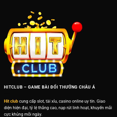
HITCLUB – GAME BÀI ĐỔI THƯỞNG CHÂU Á
Hit club
cung cấp slot, tài xỉu, casino online uy tín. Giao
diện hiện đại, tỷ lệ thắng cao, nạp rút linh hoạt, khuyến mãi
cực khủng mỗi ngày.