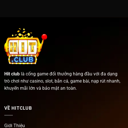
Hit club
là cổng game đổi thưởng hàng đầu với đa dạng
trò chơi như casino, slot, bắn cá, game bài, nạp rút nhanh,
khuyến mãi lớn và bảo mật an toàn.
VỀ HITCLUB
Giới Thiệu