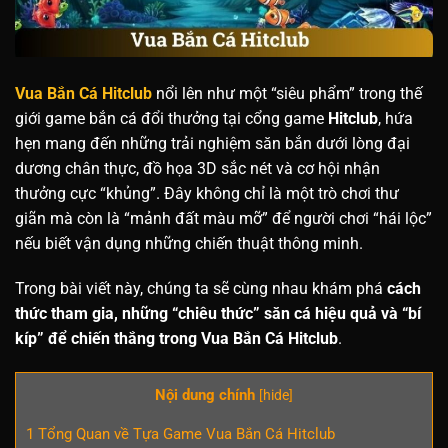
Vua Bắn Cá Hitclub
nổi lên như một “siêu phẩm” trong thế
giới game bắn cá đổi thưởng tại cổng game
Hitclub
, hứa
hẹn mang đến những trải nghiệm săn bắn dưới lòng đại
dương chân thực, đồ họa 3D sắc nét và cơ hội nhận
thưởng cực “khủng”. Đây không chỉ là một trò chơi thư
giãn mà còn là “mảnh đất màu mỡ” để người chơi “hái lộc”
nếu biết vận dụng những chiến thuật thông minh.
Trong bài viết này, chúng ta sẽ cùng nhau khám phá
cách
thức tham gia, những “chiêu thức” săn cá hiệu quả và “bí
kíp” để chiến thắng trong Vua Bắn Cá Hitclub
.
Nội dung chính
[
hide
]
1
Tổng Quan về Tựa Game Vua Bắn Cá Hitclub