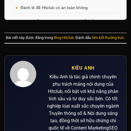
Đánh lô đề Hitclub có an toàn không
➤
Hướng dẫn chơi Roulette Hitclub dễ thắng
➤
Kinh nghiệm đánh Keno Hitclub dễ trúng
➤
Bài viết này được đăng trong
Blog Hitclub
. Đánh dấu
liên kết thường trực
.
Kinh nghiệm chơi bắn cá Hitclub luôn thắng
➤
Tin tức Hitclub Cập Nhật Nhanh Và Mới Nhất
➤
KIỀU ANH
Bắn Cá Long Vương Hitclub – Mẹo Săn Cá Hiệu Quả
➤
Kiều Anh là tác giả chính chuyên
phụ trách mảng nội dung của
7 Mẹo Chơi Bắn Cá Đại Dương Hitclub Săn Boss Dễ
➤
Hitclub, nổi bật với khả năng phân
Dàng
tích sâu và tư duy sắc bén. Cô tốt
nghiệp loại xuất sắc chuyên ngành
Bắn Cá Ăn Tiền Thật Hitclub – Bí Quyết Săn Cá &
➤
Nhận Thưởng Lớn
Truyền thông số & Nội dung sáng
tạo, đồng thời sở hữu chứng chỉ
5 Mẹo Bắn Cá Hitclub Hiệu Quả – Bí Quyết Săn Cá
➤
quốc tế về Content MarketingSEO
Thắng Lớn