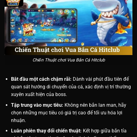
Chiến Thuật chơi Vua Bắn Cá Hitclub
Bắt đầu một cách chậm rãi:
Dành vài phút đầu tiên để
quan sát hướng di chuyển của cá, xác định vị trí thường
xuyên xuất hiện của boss.
Tập trung vào mục tiêu:
Không nên bắn lan man, hãy
chọn những mục tiêu có giá trị cao để tối ưu hóa lợi
nhuận.
Luân phiên thay đổi chiến thuật:
Kết hợp giữa bắn tỉa