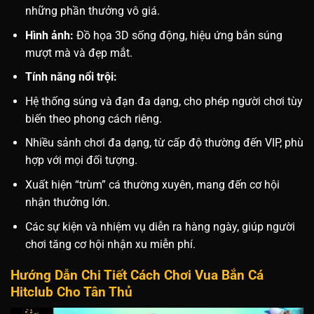
những phần thưởng vô giá.
Hình ảnh:
Đồ họa 3D sống động, hiệu ứng bắn súng
mượt mà và đẹp mắt.
Tính năng nổi trội:
Hệ thống súng và đạn đa dạng, cho phép người chơi tùy
biến theo phong cách riêng.
Nhiều sảnh chơi đa dạng, từ cấp độ thường đến VIP, phù
hợp với mọi đối tượng.
Xuất hiện “trùm” cá thường xuyên, mang đến cơ hội
nhận thưởng lớn.
Các sự kiện và nhiệm vụ diễn ra hàng ngày, giúp người
chơi tăng cơ hội nhận xu miễn phí.
Hướng Dẫn Chi Tiết Cách Chơi Vua Bắn Cá
Hitclub Cho Tân Thủ