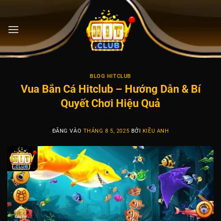
Bỏ
qua
nội
dung
BLOG HITCLUB
Vua Bắn Cá Hitclub – Hướng Dẫn & Bí
Quyết Chơi Hiệu Quả
ĐĂNG VÀO
THÁNG 8 5, 2025
BỞI
KIỀU ANH