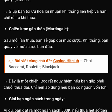
→ Giúp bạn tối ưu hóa lợi nhuận khi thắng liên tiếp và hạn
chế rủi ro khi thua.
Chiến lược gấp thếp (Martingale)
:
Sau mỗi lần thua, bạn sẽ gấp đôi mức cược. Khi thắng, bạn
quay về mức cược ban đầu.
👉
Bài viết cùng chủ đề:
Casino Hitclub
– Chơi
Baccarat, Roulette, Blackjack
→ Đây là một chiến lược rất nguy hiểm nếu bạn gặp phải
chuỗi thua dài. Chỉ nên áp dụng nếu bạn có nguồn vốn lớn.
Giới hạn ngân sách trong ngày:
Ví dụ, bạn đặt ra một ngân sách 500K, nếu thua hết số tiền