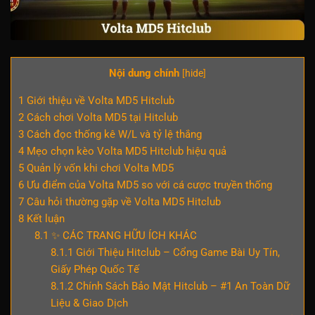
Nội dung chính
[
hide
]
1
Giới thiệu về Volta MD5 Hitclub
2
Cách chơi Volta MD5 tại Hitclub
3
Cách đọc thống kê W/L và tỷ lệ thắng
4
Mẹo chọn kèo Volta MD5 Hitclub hiệu quả
5
Quản lý vốn khi chơi Volta MD5
6
Ưu điểm của Volta MD5 so với cá cược truyền thống
7
Câu hỏi thường gặp về Volta MD5 Hitclub
8
Kết luận
8.1
✨ CÁC TRANG HỮU ÍCH KHÁC
8.1.1
Giới Thiệu Hitclub – Cổng Game Bài Uy Tín,
Giấy Phép Quốc Tế
8.1.2
Chính Sách Bảo Mật Hitclub – #1 An Toàn Dữ
Liệu & Giao Dịch