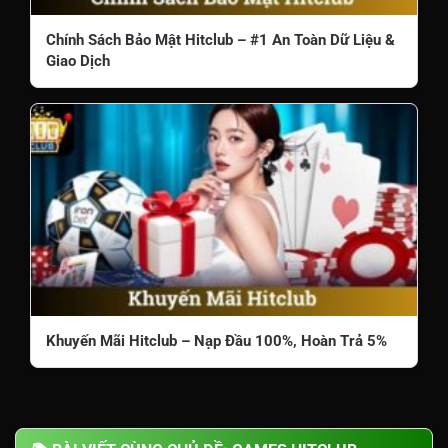
Chính Sách Bảo Mật Hitclub – #1 An Toàn Dữ Liệu &
Giao Dịch
Khuyến Mãi Hitclub – Nạp Đầu 100%, Hoàn Trả 5%