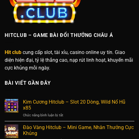
Tây Du Ký Hitclub – Slot Game Nổ Hũ Tề Thiên Đại
➤
Thánh
Kho Báu Tứ Linh Hitclub – Quay Hũ Long Lân Quy
➤
Phụng, Jackpot Khủng
HITCLUB – GAME BÀI ĐỔI THƯỞNG CHÂU Á
Thần Tài Hitclub – Slot Phát Lộc, RTP Cao, Jackpot
➤
Hit club
cung cấp slot, tài xỉu, casino online uy tín. Giao
Khủng
diện hiện đại, tỷ lệ thắng cao, nạp rút linh hoạt, khuyến mãi
Sơn Tinh Thủy Tinh Hitclub – Slot Truyền Thuyết Việt,
cực khủng mỗi ngày.
➤
Jackpot Khủng
BÀI VIẾT GẦN ĐÂY
Kho Tàng Ngũ Long Hitclub – Slot Rồng Tứ Linh,
➤
Jackpot Lớn, RTP Cao
Kim Cương Hitclub – Slot 20 Dòng, Wild Nổ Hũ
Cung Hỷ Phát Tài Hitclub – Slot Game Tết, RTP Cao
x85
➤
ở
Chức năng bình luận bị tắt
Kim
Keno Hitclub – Hướng Dẫn Chơi, Tỷ Lệ Thưởng & Bí
➤
Cương
Đào Vàng Hitclub – Mini Game, Nhân Thưởng Cực
Quyết Thắng Lớn
Hitclub
Khủng
–