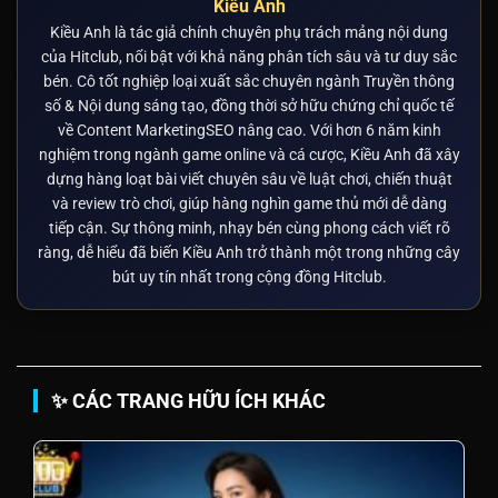
Kiều Anh
Kiều Anh là tác giả chính chuyên phụ trách mảng nội dung
của Hitclub, nổi bật với khả năng phân tích sâu và tư duy sắc
bén. Cô tốt nghiệp loại xuất sắc chuyên ngành Truyền thông
số & Nội dung sáng tạo, đồng thời sở hữu chứng chỉ quốc tế
về Content MarketingSEO nâng cao. Với hơn 6 năm kinh
nghiệm trong ngành game online và cá cược, Kiều Anh đã xây
dựng hàng loạt bài viết chuyên sâu về luật chơi, chiến thuật
và review trò chơi, giúp hàng nghìn game thủ mới dễ dàng
tiếp cận. Sự thông minh, nhạy bén cùng phong cách viết rõ
ràng, dễ hiểu đã biến Kiều Anh trở thành một trong những cây
bút uy tín nhất trong cộng đồng Hitclub.
✨ CÁC TRANG HỮU ÍCH KHÁC