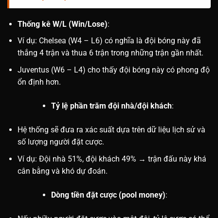
Thống kê W/L (Win/Lose)
:
Ví dụ: Chelsea (W4 – L6) có nghĩa là đội bóng này đã
thắng 4 trận và thua 6 trận trong những trận gần nhất.
Juventus (W6 – L4) cho thấy đội bóng này có phong độ
ổn định hơn.
Tỷ lệ phần trăm đội nhà/đội khách
:
Hệ thống sẽ đưa ra xác suất dựa trên dữ liệu lịch sử và
số lượng người đặt cược.
Ví dụ: Đội nhà 51%, đội khách 49% → trận đấu này khá
cân bằng và khó dự đoán.
Dòng tiền đặt cược (pool money)
: