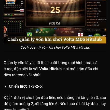
Cách quản lý vốn khi chơi Volta MD5 Hitclub
Quản lý vốn là yếu tố then chốt trong mọi hình thức cá
cược, đặc biệt là với
Volta Hitclub
, nơi mỗi trận đấu chỉ
diễn ra trong vài phút.
Chiến lược 1-3-2-6
:
Đặt 1 đơn vị cho trận đầu tiên, nếu thắng thì tăng lên 3, sau
đó giảm xuống 2, rồi tăng lên 6. Nếu thua ở bất kỳ đâu, hãy
quay lại mốc 1.