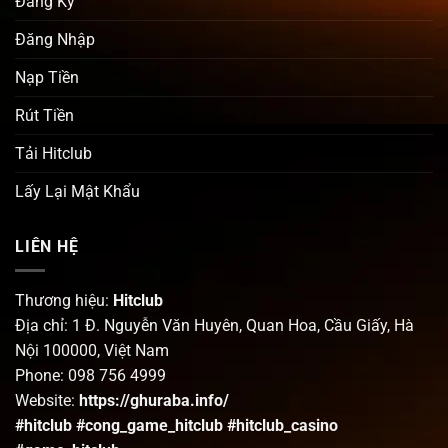
Đăng Ký
Đăng Nhập
Nạp Tiền
Rút Tiền
Tải Hitclub
Lấy Lại Mật Khẩu
LIÊN HỆ
Thương hiệu:
Hitclub
Địa chỉ: 1 Đ. Nguyễn Văn Huyên, Quan Hoa, Cầu Giấy, Hà
Nội 100000, Việt Nam
Phone: 098 756 4999
Website:
https://ghuraba.info/
#hitclub #cong_game_hitclub #hitclub_casino