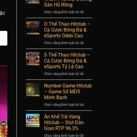
–
Hũ
Săn Hũ Rồng
Mini
x85
ở
Chức năng bình luận bị tắt
Game,
ặc
Bắn
Nhân
Cá
Thưởng
O Thể Thao Hitclub –
Hitclub
Cực
Cá Cược Bóng Đá &
–
Khủng
eSports Odds Cao
Khám
ở
Chức năng bình luận bị tắt
Phá
O
Đại
Thể
Dương,
S Thể Thao Hitclub –
Thao
Săn
Cá Cược Bóng Đá &
Hitclub
Hũ
eSports Tỷ Lệ Cao
–
Rồng
ở
Chức năng bình luận bị tắt
Cá
S
Cược
Thể
Bóng
Number Game Hitclub
Thao
Đá
– Game Số MD5
Hitclub
&
Minh Bạch
–
eSports
ở
Chức năng bình luận bị tắt
Cá
Odds
Number
Cược
Cao
Game
Bóng
Ăn Khế Trả Vàng
Hitclub
Đá
Hitclub – Slot Dân
–
&
Gian RTP 96.3%
Game
eSports
ở
Chức năng bình luận bị tắt
Số
Tỷ