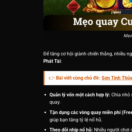
Mẹo
Để tăng cơ hội giành chiến thắng, nhiều n
Phát Tài
:
👉
Bài viết cùng chủ đề:
Sơn Tinh Thủy
Quản lý vốn một cách hợp lý:
Chia nhỏ s
quay.
Tận dụng các vòng quay miễn phí (Free
giúp bạn tăng tỷ lệ nổ hũ.
Theo dõi nhịp nổ hũ:
Nhiều người chơi ch