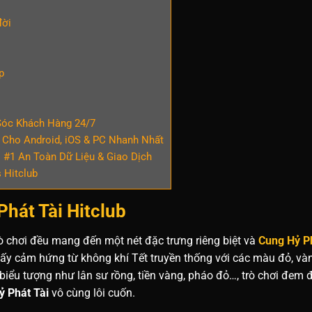
đời
p
Sóc Khách Hàng 24/7
c Cho Android, iOS & PC Nhanh Nhất
 #1 An Toàn Dữ Liệu & Giao Dịch
Hitclub
Phát Tài Hitclub
rò chơi đều mang đến một nét đặc trưng riêng biệt và
Cung Hỷ P
ấy cảm hứng từ không khí Tết truyền thống với các màu đỏ, và
ểu tượng như lân sư rồng, tiền vàng, pháo đỏ…, trò chơi đem 
ỷ Phát Tài
vô cùng lôi cuốn.