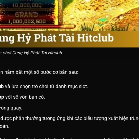
h chơi Cung Hỷ Phát Tài Hitclub
ần nắm bắt một số bước cơ bản sau:
ub
và lựa chọn trò chơi từ danh mục slot.
ợp
với số vốn bạn có.
vòng quay.
được phần thưởng tương ứng khi các biểu tượng xuất hiện trùn
oán.