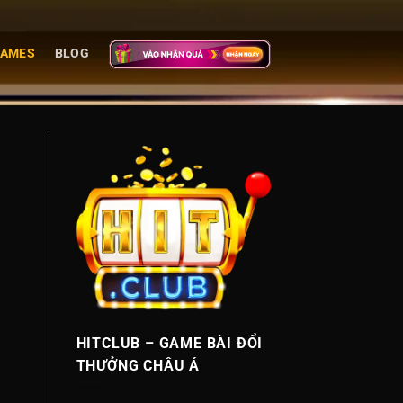
AMES
BLOG
HITCLUB – GAME BÀI ĐỔI
THƯỞNG CHÂU Á