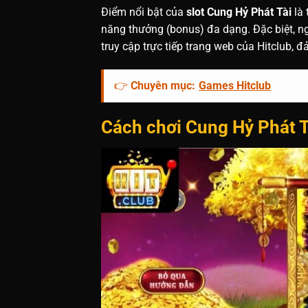
Điểm nổi bật của
slot Cung Hỷ Phát Tài
là 
năng thưởng (bonus) đa dạng. Đặc biệt, ng
truy cập trực tiếp trang web của Hitclub, đ
👉
Chuyên mục:
Games Hitclub
Cách chơi Cung Hỷ Phát T