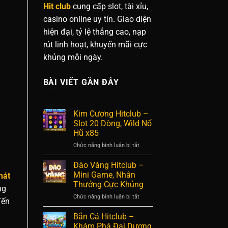
Hit club
cung cấp slot, tài xỉu,
casino online uy tín. Giao diện
hiện đại, tỷ lệ thắng cao, nạp
rút linh hoạt, khuyến mãi cực
khủng mỗi ngày.
BÀI VIẾT GẦN ĐÂY
Kim Cương Hitclub –
Slot 20 Dòng, Wild Nổ
Hũ x85
ở
Chức năng bình luận bị tắt
Kim
Cương
Đào Vàng Hitclub –
Hitclub
Mini Game, Nhân
hát
–
Thưởng Cực Khủng
ng
Slot
ở
Chức năng bình luận bị tắt
20
đến
Đào
Dòng,
Vàng
Wild
Bắn Cá Hitclub –
Hitclub
Nổ
Khám Phá Đại Dương,