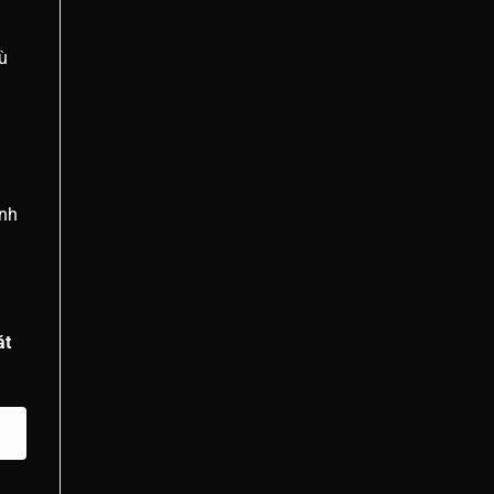
ù
ính
át