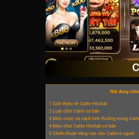
Nội dung chín
1
Giới thiệu về Catte Hitclub
2
Luật chơi Catte cơ bản
3
Mức cược và cách tính thưởng trong Catte
4
Mẹo chơi Catte Hitclub cơ bản
5
Chiến thuật nâng cao cho Catte 6 người