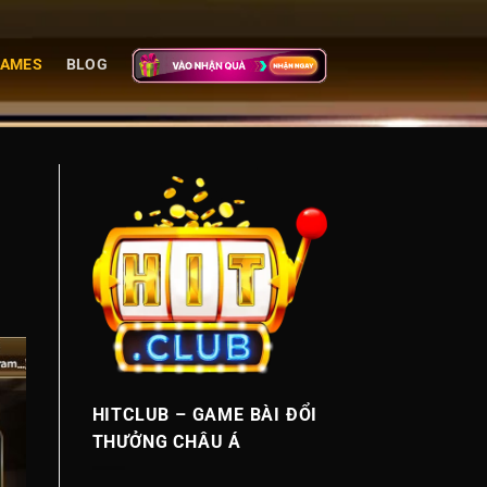
AMES
BLOG
HITCLUB – GAME BÀI ĐỔI
THƯỞNG CHÂU Á