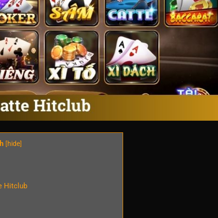
h
[
hide
]
 Hitclub