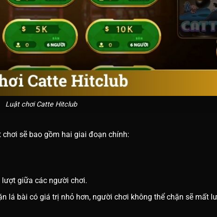
Luật chơi Catte Hitclub
t chơi sẽ bao gồm hai giai đoạn chính:
lượt giữa các người chơi.
hặn lá bài có giá trị nhỏ hơn, người chơi không thể chặn sẽ mất l