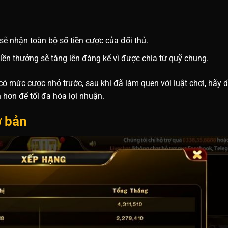
ẽ nhận toàn bộ số tiền cược của đối thủ.
iền thưởng sẽ tăng lên đáng kể vì được chia từ quỹ chung.
ó mức cược nhỏ trước, sau khi đã làm quen với luật chơi, hãy 
hơn để tối đa hóa lợi nhuận.
ơ bản