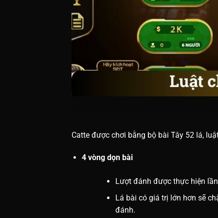
Catte được chơi bằng bộ bài Tây 52 lá, luậ
4 vòng dọn bài
Lượt đánh được thực hiện lần 
Lá bài có giá trị lớn hơn sẽ c
đánh.