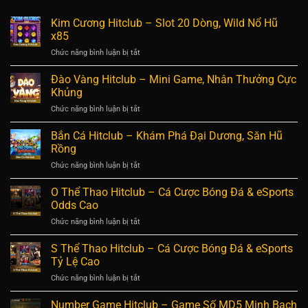
Sơn Tinh Thủy Tinh Hitclub – Slot Truyền Thuyết Việt,
➤
Jackpot Khủng
Kim Cương Hitclub – Slot 20 Dòng, Wild Nổ Hũ
x85
Kho Tàng Ngũ Long Hitclub – Slot Rồng Tứ Linh,
ở
➤
Chức năng bình luận bị tắt
Kim
Jackpot Lớn, RTP Cao
Cương
Đào Vàng Hitclub – Mini Game, Nhân Thưởng Cực
Hitclub
Khủng
Cung Hỷ Phát Tài Hitclub – Slot Game Tết, RTP Cao
➤
–
ở
Chức năng bình luận bị tắt
Slot
Đào
20
Keno Hitclub – Hướng Dẫn Chơi, Tỷ Lệ Thưởng & Bí
➤
Vàng
Bắn Cá Hitclub – Khám Phá Đại Dương, Săn Hũ
Dòng,
Quyết Thắng Lớn
Hitclub
Wild
Rồng
–
Nổ
ở
Chức năng bình luận bị tắt
Mini
Hũ
Lô đề siêu tốc Hitclub – Vận May Liền Tay
➤
Bắn
Game,
x85
Cá
O Thể Thao Hitclub – Cá Cược Bóng Đá & eSports
Nhân
Hitclub
Thưởng
Poker Hitclub – Chơi Poker Online Đẳng Cấp, Thưởng
Odds Cao
➤
–
Cực
Lớn Mỗi Ngày
ở
Chức năng bình luận bị tắt
Khám
Khủng
O
Phá
Thể
S Thể Thao Hitclub – Cá Cược Bóng Đá & eSports
Đại
Liêng Hitclub – Chơi Liêng Online Đổi Thưởng Liền
➤
Thao
Dương,
Tỷ Lệ Cao
Tay
Hitclub
Săn
ở
Chức năng bình luận bị tắt
–
Hũ
S
Cá
Ba Cây Hitclub – Chơi Ba Cây Online Nhanh
➤
Rồng
Thể
Number Game Hitclub – Game Số MD5 Minh Bạch
Cược