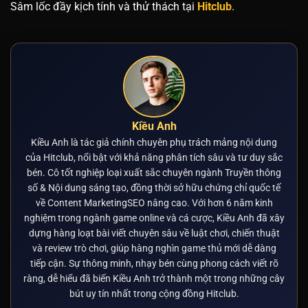
Sâm lốc đầy kịch tính và thử thách tại
Hitclub
.
Kiều Anh
Kiều Anh là tác giả chính chuyên phụ trách mảng nội dung
của Hitclub, nổi bật với khả năng phân tích sâu và tư duy sắc
bén. Cô tốt nghiệp loại xuất sắc chuyên ngành Truyền thông
số & Nội dung sáng tạo, đồng thời sở hữu chứng chỉ quốc tế
về Content MarketingSEO nâng cao. Với hơn 6 năm kinh
nghiệm trong ngành game online và cá cược, Kiều Anh đã xây
dựng hàng loạt bài viết chuyên sâu về luật chơi, chiến thuật
và review trò chơi, giúp hàng nghìn game thủ mới dễ dàng
tiếp cận. Sự thông minh, nhạy bén cùng phong cách viết rõ
ràng, dễ hiểu đã biến Kiều Anh trở thành một trong những cây
bút uy tín nhất trong cộng đồng Hitclub.