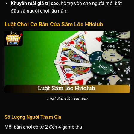
Khuyến mãi giá trị cao
, hỗ trợ vốn cho người mới bắt
đầu và người chơi lâu năm.
Luật Chơi Cơ Bản Của Sâm Lốc Hitclub
Luật Sâm lốc Hitclub
Số Lượng Người Tham Gia
Mỗi bàn chơi có từ 2 đến 4 game thủ.