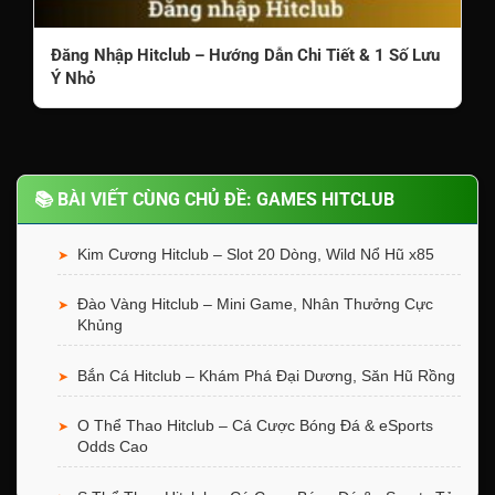
Đăng Nhập Hitclub – Hướng Dẫn Chi Tiết & 1 Số Lưu
Ý Nhỏ
📚 BÀI VIẾT CÙNG CHỦ ĐỀ: GAMES HITCLUB
Kim Cương Hitclub – Slot 20 Dòng, Wild Nổ Hũ x85
➤
Đào Vàng Hitclub – Mini Game, Nhân Thưởng Cực
➤
Khủng
Bắn Cá Hitclub – Khám Phá Đại Dương, Săn Hũ Rồng
➤
O Thể Thao Hitclub – Cá Cược Bóng Đá & eSports
➤
Odds Cao