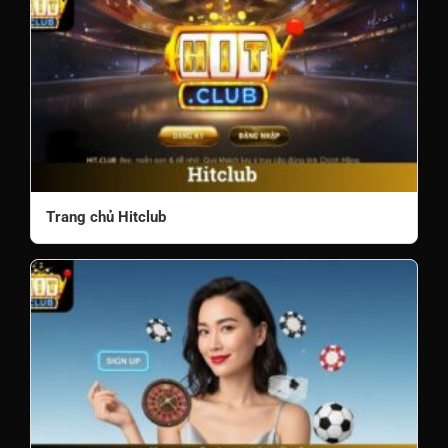
Trang chủ Hitclub