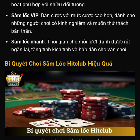
hoạt phù hợp với nhiều đối tượng.
Sâm lốc VIP
: Bàn cược với mức cược cao hơn, dành cho
những người chơi có kinh nghiệm và muốn thử thách
bản thân.
Sâm lốc nhanh
: Thời gian cho mỗi lượt đánh được rút
ngắn lại, tăng tính kịch tính và hấp dẫn cho ván chơi.
Bí Quyết Chơi Sâm Lốc Hitclub Hiệu Quả