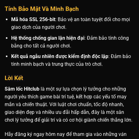
Tính Bảo Mật Và Minh Bạch
Mã hóa SSL 256-bit
: Bảo vệ an toàn tuyệt đối cho mọi
giao dịch của người chơi.
Hệ thống chống gian lận hiện đại
: Đảm bảo tính công
bằng cho tất cả người chơi.
Kết quả ngẫu nhiên được kiểm định độc lập
: Đảm bảo
tính minh bạch và trung thực của trò chơi.
Lời Kết
Sâm lốc Hitclub
là một sự lựa chọn lý tưởng cho những
người yêu thích game bài trí tuệ, kết hợp các yếu tố may
mắn và chiến thuật. Với luật chơi chuẩn, tốc độ nhanh,
giao diện đẹp và nhiều ưu đãi hấp dẫn, đây là một sân
chơi lý tưởng để giải trí và có cơ hội giành chiến thắng lớn.
Hãy đăng ký ngay hôm nay để tham gia vào những ván