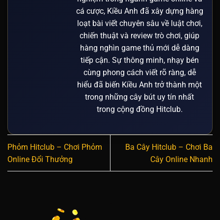
cá cược, Kiều Anh đã xây dựng hàng
Bầu Cua Hitclub – Game Bầu Cua Online Ăn Tiền
➤
loạt bài viết chuyên sâu về luật chơi,
Thật, Minh Bạch MD5
chiến thuật và review trò chơi, giúp
hàng nghìn game thủ mới dễ dàng
Xì Tố Hitclub – Luật Chơi, Mẹo Bluff & Chiến Thuật
➤
tiếp cận. Sự thông minh, nhạy bén
Thắng Lớn
cùng phong cách viết rõ ràng, dễ
Xì Dách Hitclub – Hướng Dẫn Chơi, Mẹo & Chiến
hiểu đã biến Kiều Anh trở thành một
➤
Thuật Thắng Lớn
trong những cây bút uy tín nhất
trong cộng đồng Hitclub.
Casino Hitclub – Chơi Baccarat, Roulette, Blackjack
➤
Catte Hitclub – Luật Chơi, Mẹo Hay & Chiến Thuật
➤
Phỏm Hitclub – Chơi Phỏm
Ba Cây Hitclub – Chơi Ba
Nâng Cao
Online Đổi Thưởng
Cây Online Nhanh
Volta MD5 Hitclub – Bí Kíp Cá Cược Bóng Đá Mini
➤
Minh Bạch & Hiệu Quả
K Thể Thao Hitclub – Cá Cược Thể Thao Uy Tín, Tỷ
➤
Lệ Cao