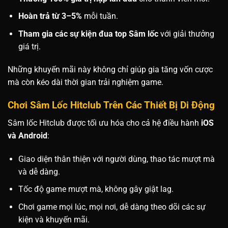
Hoàn trả từ 3–5%
mỗi tuần.
Tham gia các sự kiện đua top Sâm lốc
với giải thưởng
giá trị.
Những khuyến mãi này không chỉ giúp gia tăng vốn cược
mà còn kéo dài thời gian trải nghiệm game.
Chơi Sâm Lốc Hitclub Trên Các Thiết Bị Di Động
Sâm lốc Hitclub được tối ưu hóa cho cả hệ điều hành
iOS
và Android
:
Giao diện thân thiện với người dùng, thao tác mượt mà
và dễ dàng.
Tốc độ game mượt mà, không gây giật lag.
Chơi game mọi lúc, mọi nơi, dễ dàng theo dõi các sự
kiện và khuyến mãi.