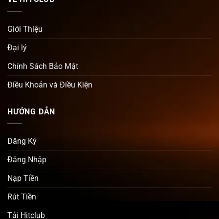
Giới Thiệu
Đại lý
Chính Sách Bảo Mật
Điều Khoản và Điều Kiện
HƯỚNG DẪN
Đăng Ký
Đăng Nhập
Nạp Tiền
Rút Tiền
Tải Hitclub