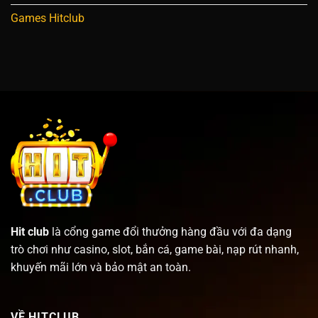
Sicbo Hitclub
➤
Rắn
Games Hitclub
Thần
RTP
Baccarat Hitclub
➤
96.4%
Rồng Hổ Hitclub
➤
Roulette Hitclub: Khám Phá Thế Giới Cờ Bạc
➤
Hit club
là cổng game đổi thưởng hàng đầu với đa dạng
trò chơi như casino, slot, bắn cá, game bài, nạp rút nhanh,
khuyến mãi lớn và bảo mật an toàn.
VỀ HITCLUB