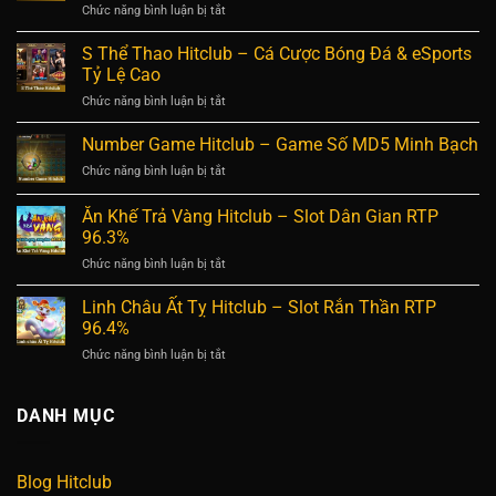
Poker Hitclub – Chơi Poker Online Đẳng Cấp, Thưởng
➤
ở
Chức năng bình luận bị tắt
Khám
Khủng
Lớn Mỗi Ngày
O
Phá
Thể
S Thể Thao Hitclub – Cá Cược Bóng Đá & eSports
Đại
Thao
Dương,
Tỷ Lệ Cao
Liêng Hitclub – Chơi Liêng Online Đổi Thưởng Liền
➤
Hitclub
Săn
Tay
ở
Chức năng bình luận bị tắt
–
Hũ
S
Cá
Rồng
Thể
Number Game Hitclub – Game Số MD5 Minh Bạch
Cược
Ba Cây Hitclub – Chơi Ba Cây Online Nhanh
➤
Thao
Bóng
ở
Chức năng bình luận bị tắt
Hitclub
Đá
Number
–
&
Phỏm Hitclub – Chơi Phỏm Online Đổi Thưởng
➤
Game
Ăn Khế Trả Vàng Hitclub – Slot Dân Gian RTP
Cá
eSports
Hitclub
Cược
96.3%
Odds
–
Bóng
Sâm Lốc Hitclub – Chơi Sâm Lốc Online Siêu Tốc
➤
Cao
ở
Chức năng bình luận bị tắt
Game
Đá
Ăn
Số
&
Khế
Mậu Binh Hitclub – 7 chiến thuật thắng dễ dàng
MD5
➤
Linh Châu Ất Tỵ Hitclub – Slot Rắn Thần RTP
eSports
Trả
Minh
96.4%
Tỷ
Vàng
Bạch
Lệ
Tiến lên miền Nam Hitclub – 3 mẹo giúp bạn thắng liên
ở
➤
Chức năng bình luận bị tắt
Hitclub
Cao
Linh
tiếp
–
Châu
Slot
Ất
DANH MỤC
Dân
Xóc Đĩa Hitclub – Trải Nghiệm Cá Cược Truyền
➤
Tỵ
Gian
Thống, Hiện Đại
Hitclub
RTP
–
96.3%
Blog Hitclub
Slot