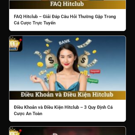
FAQ Hitclub – Giải Đáp Câu Hỏi Thường Gặp Trong
Cá Cược Trực Tuyến
Điều Khoản và Điều Kiện Hitclub – 3 Quy Định Cá
Cược An Toàn