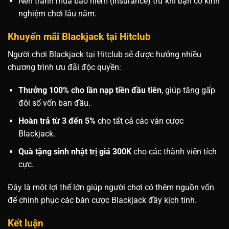
Nên tránh mua bảo hiểm (Insurance) trừ khi bạn có kinh
nghiệm chơi lâu năm.
Khuyến mãi Blackjack tại Hitclub
Người chơi Blackjack tại Hitclub sẽ được hưởng nhiều
chương trình ưu đãi độc quyền:
Thưởng 100% cho lần nạp tiền đầu tiên
, giúp tăng gấp
đôi số vốn ban đầu.
Hoàn trả từ 3 đến 5%
cho tất cả các ván cược
Blackjack.
Quà tặng sinh nhật trị giá 300K
cho các thành viên tích
cực.
Đây là một lợi thế lớn giúp người chơi có thêm nguồn vốn
để chinh phục các bàn cược Blackjack đầy kịch tính.
Kết luận