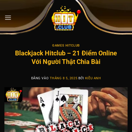
Bỏ
qua
nội
dung
GAMES HITCLUB
Blackjack Hitclub – 21 Điểm Online
Với Người Thật Chia Bài
ĐĂNG VÀO
THÁNG 8 5, 2025
BỞI
KIỀU ANH