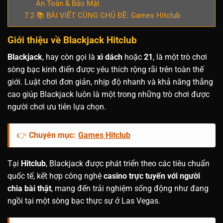
An Toàn & Bảo Mật
7.2
📚 BÀI VIẾT CÙNG CHỦ ĐỀ: Games Hitclub
Giới thiệu về Blackjack Hitclub
Blackjack
, hay còn gọi là
xì dách
hoặc
21
, là một trò chơi
sòng bạc kinh điển được yêu thích rộng rãi trên toàn thế
giới. Luật chơi đơn giản, nhịp độ nhanh và khả năng thắng
cao giúp Blackjack luôn là một trong những trò chơi được
người chơi ưu tiên lựa chọn.
👉
Chuyên mục:
Games Hitclub
Tại
Hitclub
, Blackjack được phát triển theo các tiêu chuẩn
quốc tế, kết hợp công nghệ
casino trực tuyến với người
chia bài thật
, mang đến trải nghiệm sống động như đang
ngồi tại một sòng bạc thực sự ở Las Vegas.