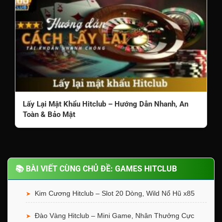
Lấy Lại Mật Khẩu Hitclub – Hướng Dẫn Nhanh, An
Toàn & Bảo Mật
📚 BÀI VIẾT CÙNG CHỦ ĐỀ: GAMES HITCLUB
Kim Cương Hitclub – Slot 20 Dòng, Wild Nổ Hũ x85
➤
Đào Vàng Hitclub – Mini Game, Nhân Thưởng Cực
➤