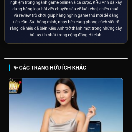
nghiệm trong ngành game online và cá cược, Kiều Anh đã xây
dựng hàng loạt bài viết chuyên sâu về luật chơi, chiến thuật
và review trò chơi, giúp hàng nghìn game thủ mới dễ dàng
tiếp cận. Sự thông minh, nhạy bén cùng phong cách viết rõ
ràng, dễ hiểu đã biến Kiều Anh trở thành một trong những cây
bút uy tín nhất trong cộng đồng Hitclub.
✨ CÁC TRANG HỮU ÍCH KHÁC