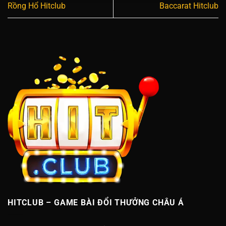
Rồng Hổ Hitclub
Baccarat Hitclub
Nâng Cao
Volta MD5 Hitclub – Bí Kíp Cá Cược Bóng Đá Mini
➤
Minh Bạch & Hiệu Quả
K Thể Thao Hitclub – Cá Cược Thể Thao Uy Tín, Tỷ
➤
Lệ Cao
Tài xỉu MD5 Hitclub – Chơi Công Bằng, Minh Bạch
➤
100%
Plinko Hitclub – Hướng Dẫn, Xác Suất & Mẹo Thắng
➤
Lớn
Tài Xỉu Hitclub – Luật Chơi, Tỷ Lệ & Mẹo Thắng Lớn
➤
Lô Đề 1 Ăn 99 Hitclub – Cách Chơi, Mẹo Hiệu Quả &
➤
Trúng Lớn
HITCLUB – GAME BÀI ĐỔI THƯỞNG CHÂU Á
Tây Du Ký Hitclub – Slot Game Nổ Hũ Tề Thiên Đại
➤
Thánh