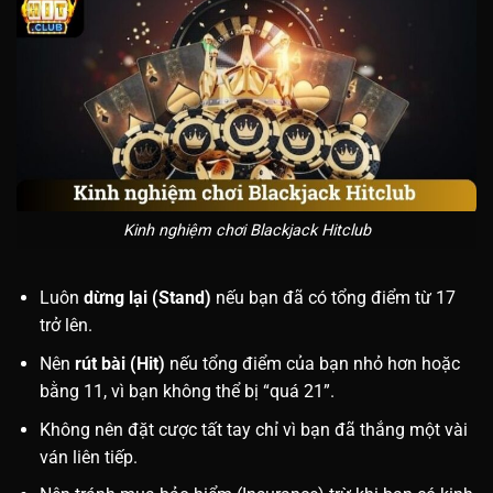
Kinh nghiệm chơi Blackjack Hitclub
Luôn
dừng lại (Stand)
nếu bạn đã có tổng điểm từ 17
trở lên.
Nên
rút bài (Hit)
nếu tổng điểm của bạn nhỏ hơn hoặc
bằng 11, vì bạn không thể bị “quá 21”.
Không nên đặt cược tất tay chỉ vì bạn đã thắng một vài
ván liên tiếp.