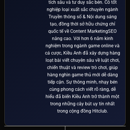
tích sâu và tư duy sắc bén. Cô tốt
Mèo Tài Lộc Hitclub – Slot Phong Thủy RTP 96.5%
➤
nghiệp loại xuất sắc chuyên ngành
Truyền thông số & Nội dung sáng
Witcher Hitclub – Slot Game RTP 96.7%, Jackpot
➤
tạo, đồng thời sở hữu chứng chỉ
x1000 Ăn Lớn
quốc tế về Content MarketingSEO
nâng cao. Với hơn 6 năm kinh
Tiến Lên Đếm Lá Hitclub – Luật, Cách Tính & Mẹo
➤
Thắng Lớn
nghiệm trong ngành game online và
cá cược, Kiều Anh đã xây dựng hàng
Bầu Cua Hitclub – Game Bầu Cua Online Ăn Tiền
➤
loạt bài viết chuyên sâu về luật chơi,
Thật, Minh Bạch MD5
chiến thuật và review trò chơi, giúp
hàng nghìn game thủ mới dễ dàng
Xì Tố Hitclub – Luật Chơi, Mẹo Bluff & Chiến Thuật
➤
tiếp cận. Sự thông minh, nhạy bén
Thắng Lớn
cùng phong cách viết rõ ràng, dễ
Xì Dách Hitclub – Hướng Dẫn Chơi, Mẹo & Chiến
hiểu đã biến Kiều Anh trở thành một
➤
Thuật Thắng Lớn
trong những cây bút uy tín nhất
trong cộng đồng Hitclub.
Casino Hitclub – Chơi Baccarat, Roulette, Blackjack
➤
Catte Hitclub – Luật Chơi, Mẹo Hay & Chiến Thuật
➤