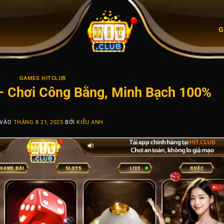
G
GAMES HITCLUB
 – Chơi Công Bằng, Minh Bạch 100%
 VÀO
THÁNG 8 21, 2025
BỞI
KIỀU ANH