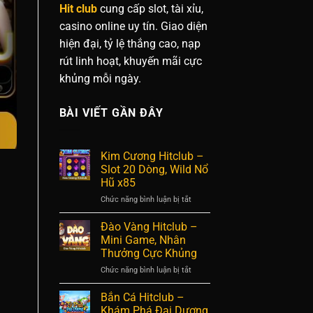
Hit club
cung cấp slot, tài xỉu,
casino online uy tín. Giao diện
hiện đại, tỷ lệ thắng cao, nạp
rút linh hoạt, khuyến mãi cực
khủng mỗi ngày.
BÀI VIẾT GẦN ĐÂY
Kim Cương Hitclub –
Slot 20 Dòng, Wild Nổ
Hũ x85
ở
Chức năng bình luận bị tắt
Kim
Cương
Đào Vàng Hitclub –
Hitclub
Mini Game, Nhân
–
Thưởng Cực Khủng
Slot
ở
Chức năng bình luận bị tắt
20
Đào
Dòng,
Vàng
Wild
Bắn Cá Hitclub –
Hitclub
Nổ
Khám Phá Đại Dương,