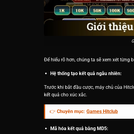
G
Để hiểu rõ hơn, chúng ta sẽ xem xét từng 
Hệ thống tạo kết quả ngẫu nhiên:
Trước khi bắt đầu cược, máy chủ của Hit
kết quả cho xúc xắc.
👉
Chuyên mục:
Games Hitclub
Mã hóa kết quả bằng MD5: