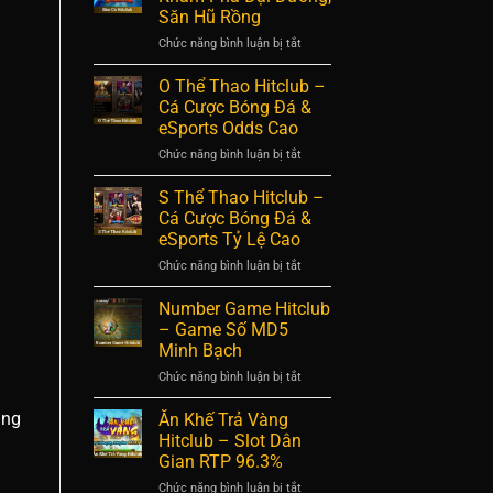
–
Hũ
Săn Hũ Rồng
Mini
x85
ở
Chức năng bình luận bị tắt
Game,
Bắn
Nhân
Cá
Thưởng
O Thể Thao Hitclub –
Hitclub
Cực
Cá Cược Bóng Đá &
–
Khủng
eSports Odds Cao
Khám
ở
Chức năng bình luận bị tắt
Phá
O
Đại
Thể
Dương,
S Thể Thao Hitclub –
Thao
Săn
Cá Cược Bóng Đá &
Hitclub
Hũ
eSports Tỷ Lệ Cao
–
Rồng
ở
Chức năng bình luận bị tắt
Cá
S
Cược
Thể
Bóng
Number Game Hitclub
Thao
Đá
– Game Số MD5
Hitclub
&
Minh Bạch
–
eSports
ở
Chức năng bình luận bị tắt
Cá
Odds
Number
Cược
Cao
Game
Bóng
ụng
Ăn Khế Trả Vàng
Hitclub
Đá
Hitclub – Slot Dân
–
&
Gian RTP 96.3%
Game
eSports
ở
Chức năng bình luận bị tắt
Số
Tỷ