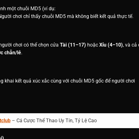
ành một chuỗi MD5 (ví dụ:
i chơi chỉ thấy chuỗi MD5 mà không biết kết quả thực tế.
 người chơi có thể chọn cửa
Tài (11–17)
hoặc
Xỉu (4–10)
, và cả
ợc chẵn/lẻ
.
ông khai kết quả xúc xắc cùng với chuỗi MD5 gốc để người chơi
tclub
– Cá Cược Thể Thao Uy Tín, Tỷ Lệ Cao
i)
.