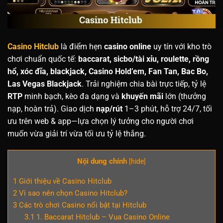
Casino Hitclub
là điểm hẹn
casino online
uy tín với kho trò
chơi chuẩn quốc tế:
baccarat, sicbo/tài xỉu, roulette, rồng
hổ, xóc đĩa, blackjack, Casino Hold’em, Fan Tan, Bac Bo,
Las Vegas Blackjack
. Trải nghiệm chia bài trực tiếp, tỷ lệ
RTP
minh bạch, kèo đa dạng và
khuyến mãi
lớn (thưởng
nạp, hoàn trả). Giao dịch
nạp/rút
1–3 phút, hỗ trợ 24/7, tối
ưu trên web & app—lựa chọn lý tưởng cho người chơi
muốn vừa giải trí vừa tối ưu tỷ lệ thắng.
Nội dung chính
[
hide
]
1
Giới thiệu về Casino Hitclub
2
Vì sao nên chọn Casino Hitclub?
3
Các trò chơi Casino nổi bật tại Hitclub
3.1
1. Baccarat Hitclub – Vua Casino Online