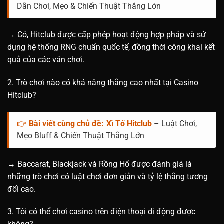
Dẫn Chơi, Mẹo & Chiến Thuật Thắng Lớn
→ Có, Hitclub được cấp phép hoạt động hợp pháp và sử
dụng hệ thống RNG chuẩn quốc tế, đồng thời công khai kết
quả của các ván chơi.
2. Trò chơi nào có khả năng thắng cao nhất tại Casino
Hitclub?
👉
Bài viết cùng chủ đề:
Xì Tố Hitclub
– Luật Chơi,
Mẹo Bluff & Chiến Thuật Thắng Lớn
→ Baccarat, Blackjack và Rồng Hổ được đánh giá là
những trò chơi có luật chơi đơn giản và tỷ lệ thắng tương
đối cao.
3. Tôi có thể chơi casino trên điện thoại di động được