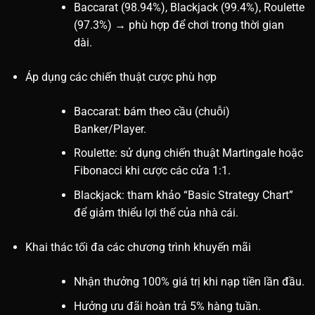
Baccarat (98.94%), Blackjack (99.4%), Roulette
(97.3%) → phù hợp để chơi trong thời gian
dài.
Áp dụng các chiến thuật cược phù hợp
Baccarat: bám theo cầu (chuỗi)
Banker/Player.
Roulette: sử dụng chiến thuật Martingale hoặc
Fibonacci khi cược các cửa 1:1.
Blackjack: tham khảo “Basic Strategy Chart”
để giảm thiểu lợi thế của nhà cái.
Khai thác tối đa các chương trình khuyến mãi
Nhận thưởng 100% giá trị khi nạp tiền lần đầu.
Hưởng ưu đãi hoàn trả 5% hàng tuần.