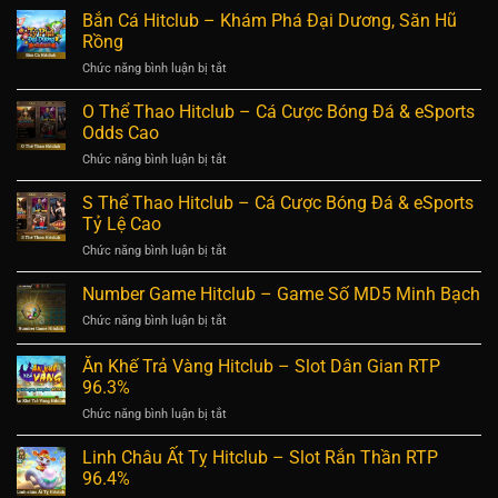
Lô đề siêu tốc Hitclub – Vận May Liền Tay
➤
Vàng
Bắn Cá Hitclub – Khám Phá Đại Dương, Săn Hũ
Dòng,
Hitclub
Wild
Rồng
Poker Hitclub – Chơi Poker Online Đẳng Cấp, Thưởng
–
➤
Nổ
ở
Chức năng bình luận bị tắt
Mini
Lớn Mỗi Ngày
Hũ
Bắn
Game,
x85
Cá
O Thể Thao Hitclub – Cá Cược Bóng Đá & eSports
Nhân
Liêng Hitclub – Chơi Liêng Online Đổi Thưởng Liền
➤
Hitclub
Thưởng
Odds Cao
Tay
–
Cực
ở
Chức năng bình luận bị tắt
Khám
Khủng
O
Phá
Ba Cây Hitclub – Chơi Ba Cây Online Nhanh
➤
Thể
S Thể Thao Hitclub – Cá Cược Bóng Đá & eSports
Đại
Thao
Dương,
Tỷ Lệ Cao
Hitclub
Săn
Phỏm Hitclub – Chơi Phỏm Online Đổi Thưởng
➤
ở
Chức năng bình luận bị tắt
–
Hũ
S
Cá
Rồng
Thể
Number Game Hitclub – Game Số MD5 Minh Bạch
Cược
Sâm Lốc Hitclub – Chơi Sâm Lốc Online Siêu Tốc
➤
Thao
Bóng
ở
Chức năng bình luận bị tắt
Hitclub
Đá
Number
–
Mậu Binh Hitclub – 7 chiến thuật thắng dễ dàng
&
➤
Game
Ăn Khế Trả Vàng Hitclub – Slot Dân Gian RTP
Cá
eSports
Hitclub
Cược
96.3%
Odds
–
Tiến lên miền Nam Hitclub – 3 mẹo giúp bạn thắng liên
➤
Bóng
Cao
ở
Chức năng bình luận bị tắt
Game
tiếp
Đá
Ăn
Số
&
Khế
MD5
Linh Châu Ất Tỵ Hitclub – Slot Rắn Thần RTP
eSports
Xóc Đĩa Hitclub – Trải Nghiệm Cá Cược Truyền
Trả
➤
Minh
96.4%
Tỷ
Vàng
Thống, Hiện Đại
Bạch
Lệ