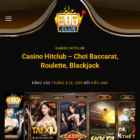
Bỏ
qua
nội
dung
GAMES HITCLUB
Casino Hitclub – Chơi Baccarat,
Roulette, Blackjack
ĐĂNG VÀO
THÁNG 8 23, 2025
BỞI
KIỀU ANH