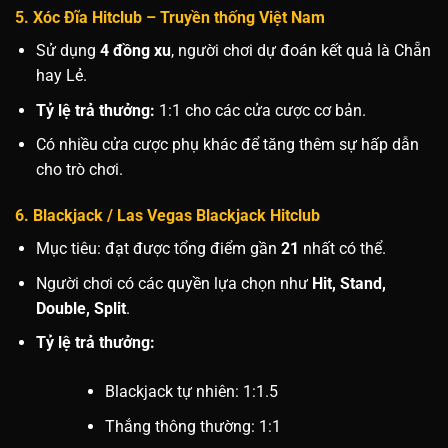
5. Xóc Đĩa Hitclub – Truyền thống Việt Nam
Sử dụng
4 đồng xu
, người chơi dự đoán kết quả là Chẵn
hay Lẻ.
Tỷ lệ trả thưởng:
1:1 cho các cửa cược cơ bản.
Có nhiều cửa cược phụ khác để tăng thêm sự hấp dẫn
cho trò chơi.
6. Blackjack / Las Vegas Blackjack Hitclub
Mục tiêu: đạt được tổng điểm gần
21
nhất có thể.
Người chơi có các quyền lựa chọn như
Hit, Stand,
Double, Split
.
Tỷ lệ trả thưởng:
Blackjack tự nhiên: 1:1.5
Thắng thông thường: 1:1