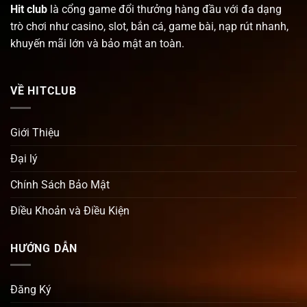
Hit club
là cổng game đổi thưởng hàng đầu với đa dạng
trò chơi như casino, slot, bắn cá, game bài, nạp rút nhanh,
khuyến mãi lớn và bảo mật an toàn.
VỀ HITCLUB
Giới Thiệu
Đại lý
Chính Sách Bảo Mật
Điều Khoản và Điều Kiện
HƯỚNG DẪN
Đăng Ký