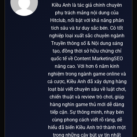
➤
Kiều Anh là tác giả chính chuyên
phụ trách mảng nội dung của
Hắc Thoại Ngộ Không Hitclub – Slot RTP 96.8%,
➤
Jackpot x1500
Hitclub, nổi bật với khả năng phân
tích sâu và tư duy sắc bén. Cô tốt
Mèo Tài Lộc Hitclub – Slot Phong Thủy RTP 96.5%
➤
nghiệp loại xuất sắc chuyên ngành
Truyền thông số & Nội dung sáng
Witcher Hitclub – Slot Game RTP 96.7%, Jackpot
➤
tạo, đồng thời sở hữu chứng chỉ
x1000 Ăn Lớn
quốc tế về Content MarketingSEO
nâng cao. Với hơn 6 năm kinh
Tiến Lên Đếm Lá Hitclub – Luật, Cách Tính & Mẹo
➤
Thắng Lớn
nghiệm trong ngành game online và
cá cược, Kiều Anh đã xây dựng hàng
Bầu Cua Hitclub – Game Bầu Cua Online Ăn Tiền
➤
loạt bài viết chuyên sâu về luật chơi,
Thật, Minh Bạch MD5
chiến thuật và review trò chơi, giúp
hàng nghìn game thủ mới dễ dàng
Xì Tố Hitclub – Luật Chơi, Mẹo Bluff & Chiến Thuật
➤
tiếp cận. Sự thông minh, nhạy bén
Thắng Lớn
cùng phong cách viết rõ ràng, dễ
Xì Dách Hitclub – Hướng Dẫn Chơi, Mẹo & Chiến
hiểu đã biến Kiều Anh trở thành một
➤
Thuật Thắng Lớn
trong những cây bút uy tín nhất