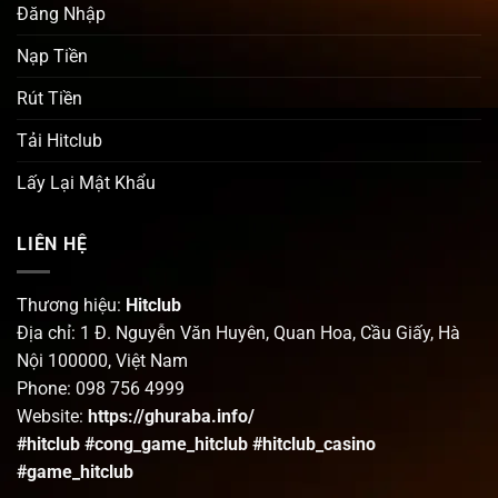
Đăng Nhập
Nạp Tiền
Rút Tiền
Tải Hitclub
Lấy Lại Mật Khẩu
LIÊN HỆ
Thương hiệu:
Hitclub
Địa chỉ: 1 Đ. Nguyễn Văn Huyên, Quan Hoa, Cầu Giấy, Hà
Nội 100000, Việt Nam
Phone: 098 756 4999
Website:
https://ghuraba.info/
#hitclub #cong_game_hitclub #hitclub_casino
#game_hitclub