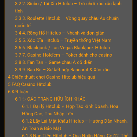
3.2
2. Sicbo / Tài Xỉu Hitclub – Trò chơi xúc xắc kịch
tính
3.3
3. Roulette Hitclub – Vòng quay châu Âu chuẩn
quốc tế
3.4
4. Rồng Hổ Hitclub – Nhanh và đơn giản
3.5
5. Xóc Đĩa Hitclub – Truyền thống Việt Nam
3.6
6. Blackjack / Las Vegas Blackjack Hitclub
3.7
7. Casino Hold’em – Poker dành cho casino
3.8
8. Fan Tan – Game châu Á cổ điển
3.9
9. Bac Bo – Sự kết hợp Baccarat & Xúc xắc
4
Chiến thuật chơi Casino Hitclub hiệu quả
5
FAQ Casino Hitclub
6
Kết luận
6.1
✨ CÁC TRANG HỮU ÍCH KHÁC
6.1.1
Đại lý Hitclub ⭐️ Hợp Tác Kinh Doanh, Hoa
Hồng Cao, Thu Nhập Lớn
6.1.2
Lấy Lại Mật Khẩu Hitclub – Hướng Dẫn Nhanh,
An Toàn & Bảo Mật
6.1.3
Nạp Tiền Hitclub – Qua Ngân Hàng, Coi12, Thẻ