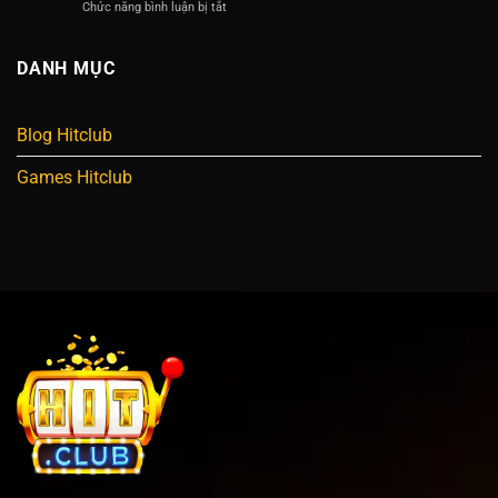
ở
Chức năng bình luận bị tắt
Hitclub
Cao
Linh
–
Sicbo Hitclub
Châu
➤
Slot
Ất
DANH MỤC
Dân
Tỵ
Gian
Baccarat Hitclub
➤
Hitclub
RTP
–
96.3%
Blog Hitclub
Slot
Blackjack Hitclub – 21 Điểm Online Với Người Thật
➤
Rắn
Chia Bài
Games Hitclub
Thần
RTP
96.4%
Rồng Hổ Hitclub
➤
Roulette Hitclub: Khám Phá Thế Giới Cờ Bạc
➤