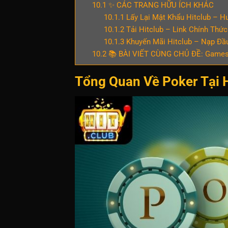
10.1
✨ CÁC TRANG HỮU ÍCH KHÁC
10.1.1
Lấy Lại Mật Khẩu Hitclub – H
10.1.2
Tải Hitclub – Link Chính Thứ
10.1.3
Khuyến Mãi Hitclub – Nạp Đầ
10.2
📚 BÀI VIẾT CÙNG CHỦ ĐỀ: Games 
Tổng Quan Về Poker Tại H