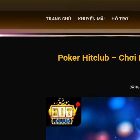
Bỏ
qua
TRANG CHỦ
KHUYẾN MÃI
HỖ TRỢ
nội
dung
Poker Hitclub – Chơi
ĐĂNG