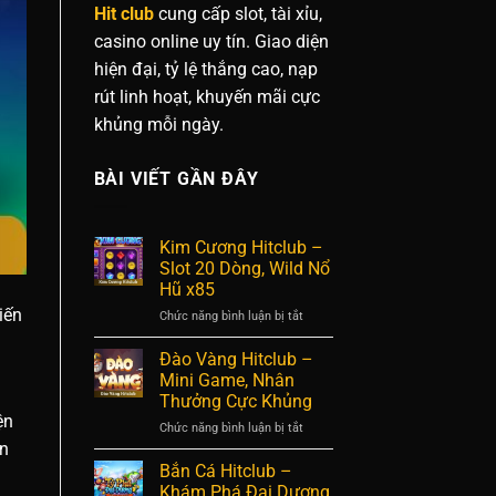
Hit club
cung cấp slot, tài xỉu,
casino online uy tín. Giao diện
hiện đại, tỷ lệ thắng cao, nạp
rút linh hoạt, khuyến mãi cực
khủng mỗi ngày.
BÀI VIẾT GẦN ĐÂY
Kim Cương Hitclub –
Slot 20 Dòng, Wild Nổ
Hũ x85
iến
ở
Chức năng bình luận bị tắt
Kim
Cương
Đào Vàng Hitclub –
Hitclub
Mini Game, Nhân
–
Thưởng Cực Khủng
Slot
ện
ở
Chức năng bình luận bị tắt
20
en
Đào
Dòng,
Vàng
Wild
Bắn Cá Hitclub –
Hitclub
Nổ
Khám Phá Đại Dương,