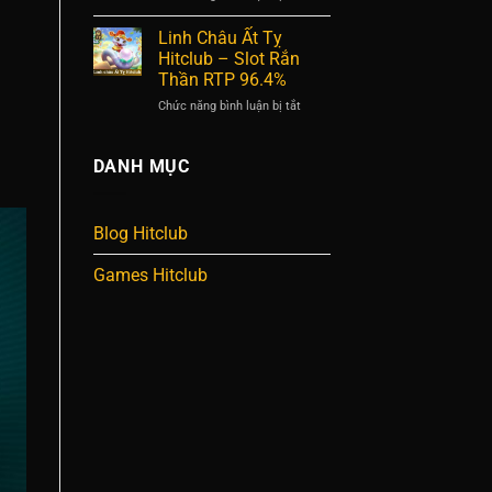
Ăn
MD5
Lệ
Khế
Minh
Cao
Linh Châu Ất Tỵ
Trả
Bạch
Hitclub – Slot Rắn
Vàng
Thần RTP 96.4%
Hitclub
ở
Chức năng bình luận bị tắt
–
Linh
Slot
Châu
Dân
Ất
Gian
DANH MỤC
Tỵ
RTP
Hitclub
96.3%
–
Blog Hitclub
Slot
Rắn
Games Hitclub
Thần
RTP
96.4%