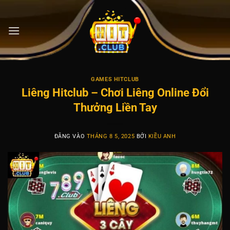
Bỏ
qua
nội
dung
GAMES HITCLUB
Liêng Hitclub – Chơi Liêng Online Đổi
Thưởng Liền Tay
ĐĂNG VÀO
THÁNG 8 5, 2025
BỞI
KIỀU ANH