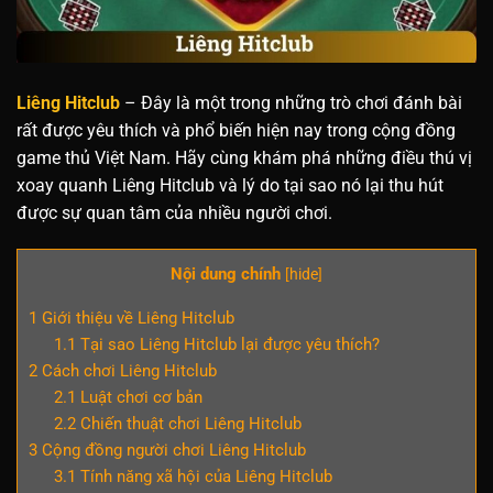
Liêng Hitclub
– Đây là một trong những trò chơi đánh bài
rất được yêu thích và phổ biến hiện nay trong cộng đồng
game thủ Việt Nam. Hãy cùng khám phá những điều thú vị
xoay quanh Liêng Hitclub và lý do tại sao nó lại thu hút
được sự quan tâm của nhiều người chơi.
Nội dung chính
[
hide
]
1
Giới thiệu về Liêng Hitclub
1.1
Tại sao Liêng Hitclub lại được yêu thích?
2
Cách chơi Liêng Hitclub
2.1
Luật chơi cơ bản
2.2
Chiến thuật chơi Liêng Hitclub
3
Cộng đồng người chơi Liêng Hitclub
3.1
Tính năng xã hội của Liêng Hitclub