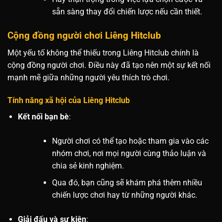
sẵn sàng thay đổi chiến lược nếu cần thiết.
Cộng đồng người chơi Liêng Hitclub
Một yếu tố không thể thiếu trong Liêng Hitclub chính là
cộng đồng người chơi. Điều này đã tạo nên một sự kết nối
mạnh mẽ giữa những người yêu thích trò chơi.
Tính năng xã hội của Liêng Hitclub
Kết nối bạn bè
:
Người chơi có thể tạo hoặc tham gia vào các
nhóm chơi, nơi mọi người cùng thảo luận và
chia sẻ kinh nghiệm.
Qua đó, bạn cũng sẽ khám phá thêm nhiều
chiến lược chơi hay từ những người khác.
Giải đấu và sự kiện
: