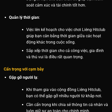
soát cảm xúc và tài chính tốt hơn.
Quản lý thời gian
:
Việc lên kế hoạch cho việc chơi Liêng Hitclub
giúp bạn cân bằng thời gian giữa các hoạt
động khác trong cuộc sống.
Sắp xếp thời gian cho cả công việc, gia đình
và thú vui là điều rất quan trọng.
Cẩn trọng với cạm bẫy
Gặp gỡ người lạ
:
Khi tham gia vào cộng đồng Liêng Hitclub,
bạn có thể gặp gỡ nhiều người từ khắp nơi.
Cần cẩn trọng khi chia sẻ thông tin cá nhân và
luôn giữ sự an toàn cho chính mình.