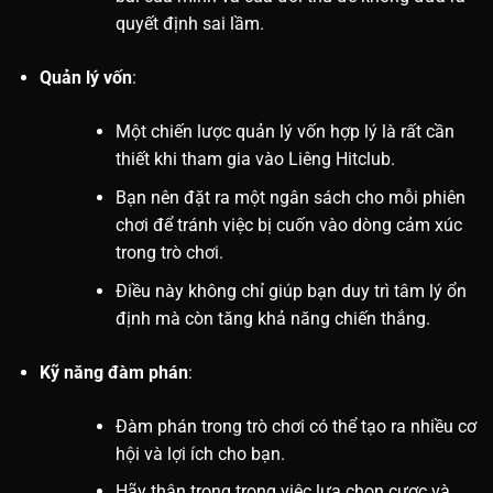
quyết định sai lầm.
Quản lý vốn
:
Một chiến lược quản lý vốn hợp lý là rất cần
thiết khi tham gia vào Liêng Hitclub.
Bạn nên đặt ra một ngân sách cho mỗi phiên
chơi để tránh việc bị cuốn vào dòng cảm xúc
trong trò chơi.
Điều này không chỉ giúp bạn duy trì tâm lý ổn
định mà còn tăng khả năng chiến thắng.
Kỹ năng đàm phán
:
Đàm phán trong trò chơi có thể tạo ra nhiều cơ
hội và lợi ích cho bạn.
Hãy thận trọng trong việc lựa chọn cược và