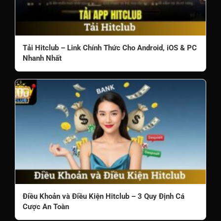
Tải Hitclub – Link Chính Thức Cho Android, iOS & PC
Nhanh Nhất
Điều Khoản và Điều Kiện Hitclub – 3 Quy Định Cá
Cược An Toàn