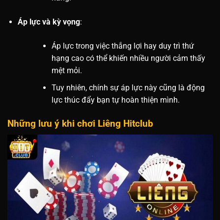
Áp lực và kỳ vọng
:
Áp lực trong việc thắng lợi hay duy trì thứ
hạng cao có thể khiến nhiều người cảm thấy
mệt mỏi.
Tuy nhiên, chính sự áp lực này cũng là động
lực thúc đẩy bạn tự hoàn thiện mình.
Những lưu ý khi chơi Liêng Hitclub