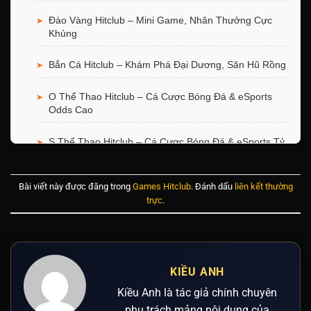
Đào Vàng Hitclub – Mini Game, Nhân Thưởng Cực
➤
Khủng
Bắn Cá Hitclub – Khám Phá Đại Dương, Săn Hũ Rồng
➤
O Thể Thao Hitclub – Cá Cược Bóng Đá & eSports
➤
Odds Cao
S Thể Thao Hitclub – Cá Cược Bóng Đá & eSports Tỷ
➤
Lệ Cao
Number Game Hitclub – Game Số MD5 Minh Bạch
Bài viết này được đăng trong
Games Hitclub
. Đánh dấu
liên kết thường
➤
trực
.
Ăn Khế Trả Vàng Hitclub – Slot Dân Gian RTP 96.3%
➤
Linh Châu Ất Tỵ Hitclub – Slot Rắn Thần RTP 96.4%
➤
KIỀU ANH
Bí Mật Cleopatra Hitclub – Slot Ai Cập RTP 96.6%
➤
Kiều Anh là tác giả chính chuyên
phụ trách mảng nội dung của