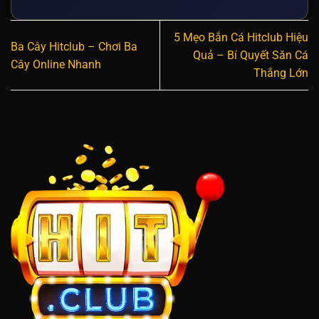
Catte Hitclub – Luật Chơi, Mẹo Hay & Chiến Thuật
➤
5 Mẹo Bắn Cá Hitclub Hiệu
Nâng Cao
Ba Cây Hitclub – Chơi Ba
Quả – Bí Quyết Săn Cá
Cây Online Nhanh
Volta MD5 Hitclub – Bí Kíp Cá Cược Bóng Đá Mini
➤
Thắng Lớn
Minh Bạch & Hiệu Quả
K Thể Thao Hitclub – Cá Cược Thể Thao Uy Tín, Tỷ
➤
Lệ Cao
Tài xỉu MD5 Hitclub – Chơi Công Bằng, Minh Bạch
➤
100%
Plinko Hitclub – Hướng Dẫn, Xác Suất & Mẹo Thắng
➤
Lớn
Tài Xỉu Hitclub – Luật Chơi, Tỷ Lệ & Mẹo Thắng Lớn
➤
Lô Đề 1 Ăn 99 Hitclub – Cách Chơi, Mẹo Hiệu Quả &
➤
Trúng Lớn