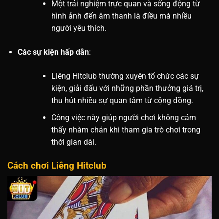
Một trải nghiệm trực quan và sống động từ
hình ảnh đến âm thanh là điều mà nhiều
người yêu thích.
Các sự kiện hấp dẫn
:
Liêng Hitclub thường xuyên tổ chức các sự
kiện, giải đấu với những phần thưởng giá trị,
thu hút nhiều sự quan tâm từ cộng đồng.
Công việc này giúp người chơi không cảm
thấy nhàm chán khi tham gia trò chơi trong
thời gian dài.
Cách chơi Liêng Hitclub