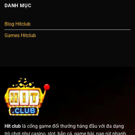
Ất
DANH MỤC
Dân
Baccarat Hitclub
➤
Tỵ
Gian
Hitclub
RTP
–
Blackjack Hitclub – 21 Điểm Online Với Người Thật
96.3%
➤
Blog Hitclub
Slot
Chia Bài
Rắn
Games Hitclub
Thần
Rồng Hổ Hitclub
RTP
➤
96.4%
Roulette Hitclub: Khám Phá Thế Giới Cờ Bạc
➤
Hit club
là cổng game đổi thưởng hàng đầu với đa dạng
trò chơi như casino, slot, bắn cá, game bài, nạp rút nhanh,