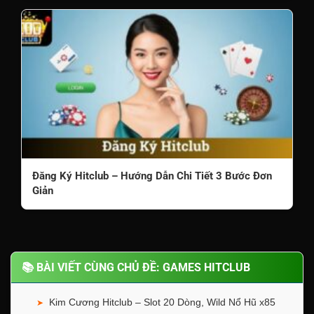
Đăng Ký Hitclub – Hướng Dẫn Chi Tiết 3 Bước Đơn
Giản
📚 BÀI VIẾT CÙNG CHỦ ĐỀ: GAMES HITCLUB
Kim Cương Hitclub – Slot 20 Dòng, Wild Nổ Hũ x85
➤