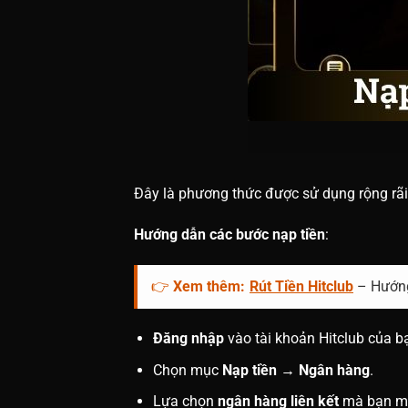
Đây là phương thức được sử dụng rộng rãi 
Hướng dẫn các bước nạp tiền
:
👉
Xem thêm:
Rút Tiền Hitclub
– Hướng
Đăng nhập
vào tài khoản Hitclub của b
Chọn mục
Nạp tiền → Ngân hàng
.
Lựa chọn
ngân hàng liên kết
mà bạn mu