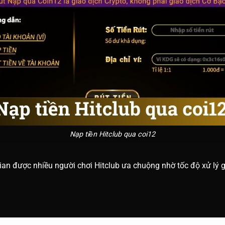
Nạp tiền Hitclub qua coi12
ian được nhiều người chơi Hitclub ưa chuộng nhờ tốc độ xử lý g