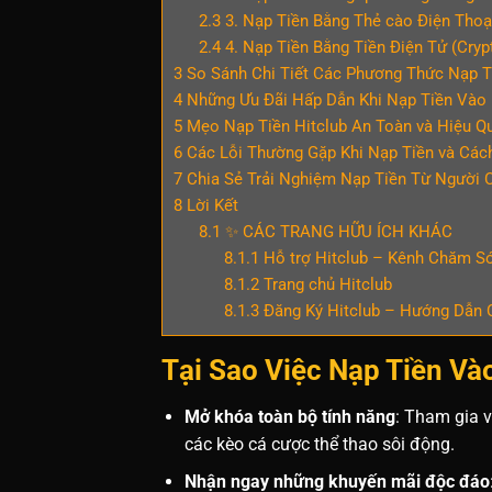
2.3
3. Nạp Tiền Bằng Thẻ cào Điện Thoạ
2.4
4. Nạp Tiền Bằng Tiền Điện Tử (Cryp
3
So Sánh Chi Tiết Các Phương Thức Nạp Ti
4
Những Ưu Đãi Hấp Dẫn Khi Nạp Tiền Vào 
5
Mẹo Nạp Tiền Hitclub An Toàn và Hiệu Q
6
Các Lỗi Thường Gặp Khi Nạp Tiền và Các
7
Chia Sẻ Trải Nghiệm Nạp Tiền Từ Người C
8
Lời Kết
8.1
✨ CÁC TRANG HỮU ÍCH KHÁC
8.1.1
Hỗ trợ Hitclub – Kênh Chăm S
8.1.2
Trang chủ Hitclub
8.1.3
Đăng Ký Hitclub – Hướng Dẫn C
Tại Sao Việc Nạp Tiền Và
Mở khóa toàn bộ tính năng
: Tham gia v
các kèo cá cược thể thao sôi động.
Nhận ngay những khuyến mãi độc đáo