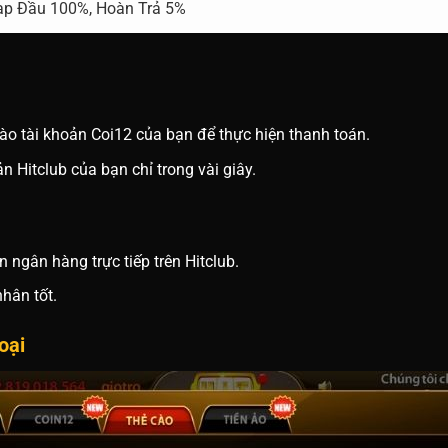
p Đầu 100%, Hoàn Trả 5%
ào tài khoản Coi12 của bạn để thực hiện thanh toán.
n Hitclub của bạn chỉ trong vài giây.
 ngân hàng trực tiếp trên Hitclub.
hân tốt.
oại