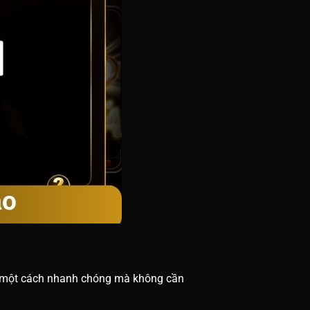
n một cách nhanh chóng mà không cần