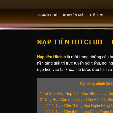
Bỏ
qua
TRANG CHỦ
KHUYẾN MÃI
HỖ TRỢ
nội
dung
NẠP TIỀN HITCLUB –
Nạp tiền Hitclub
là một trong những câu hỏ
nền tảng giải trí trực tuyến nổi tiếng, nơi
nạp tiền vào tài khoản là bước đầu tiên và 
Nội dung chính
[
hid
1
Tại Sao Việc Nạp Tiền Vào Hitclub Lại Q
2
Tổng Hợp Các Cách Nạp Tiền Vào Tài Kho
2.1
1. Nạp Tiền Thông Qua Ngân Hàng N
2.2
2. Nạp Tiền thông qua Cổng Trung G