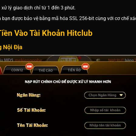
 xử lý giao dịch chỉ từ 1 đến 3 phút.
a bạn được bảo vệ bằng mã hóa SSL 256-bit cùng với cơ chế xác
iền Vào Tài Khoản Hitclub
 Nội Địa