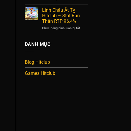
Ăn
MD5
Lệ
Khế
Minh
Cao
Linh Châu Ất Tỵ
Trả
Bạch
Hitclub – Slot Rắn
Vàng
Thần RTP 96.4%
Hitclub
ở
Chức năng bình luận bị tắt
–
Linh
Slot
Châu
Dân
Ất
Gian
DANH MỤC
Tỵ
RTP
Hitclub
96.3%
–
Blog Hitclub
Slot
Rắn
Games Hitclub
Thần
RTP
96.4%