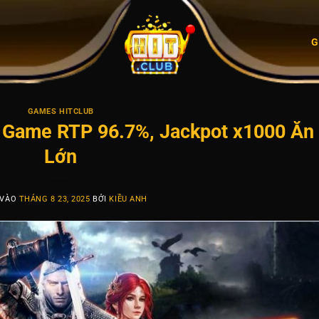
G
GAMES HITCLUB
ot Game RTP 96.7%, Jackpot x1000 Ăn
Lớn
 VÀO
THÁNG 8 23, 2025
BỞI
KIỀU ANH