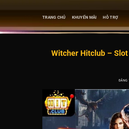
Bỏ
qua
TRANG CHỦ
KHUYẾN MÃI
HỖ TRỢ
nội
dung
Witcher Hitclub – Sl
ĐĂNG