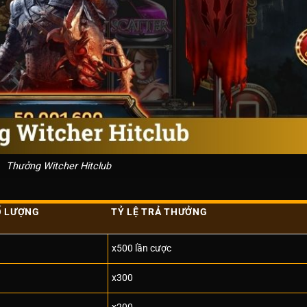
Thưởng Witcher Hitclub
Ố LƯỢNG
TỶ LỆ TRẢ THƯỞNG
x500 lần cược
x300