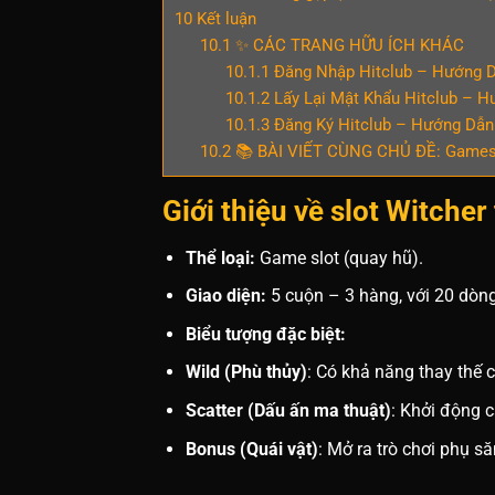
10
Kết luận
10.1
✨ CÁC TRANG HỮU ÍCH KHÁC
10.1.1
Đăng Nhập Hitclub – Hướng Dẫ
10.1.2
Lấy Lại Mật Khẩu Hitclub – H
10.1.3
Đăng Ký Hitclub – Hướng Dẫn 
10.2
📚 BÀI VIẾT CÙNG CHỦ ĐỀ: Games 
Giới thiệu về slot Witcher 
Thể loại:
Game slot (quay hũ).
Giao diện:
5 cuộn – 3 hàng, với 20 dòng
Biểu tượng đặc biệt:
Wild (Phù thủy)
: Có khả năng thay thế 
Scatter (Dấu ấn ma thuật)
: Khởi động 
Bonus (Quái vật)
: Mở ra trò chơi phụ s