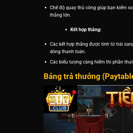
Chế độ quay thủ công giúp bạn kiểm soá
thắng lớn.
Kết hợp thắng:
Các kết hợp thắng được tính từ trái san
dòng thanh toán.
Các biểu tượng càng hiếm thì phần th
Bảng trả thưởng (Paytabl