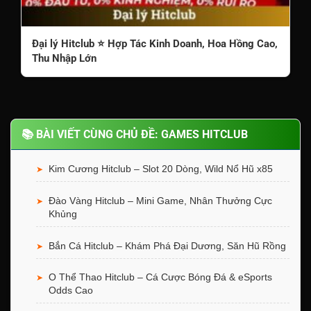
Đại lý Hitclub ⭐️ Hợp Tác Kinh Doanh, Hoa Hồng Cao,
Thu Nhập Lớn
📚 BÀI VIẾT CÙNG CHỦ ĐỀ: GAMES HITCLUB
Kim Cương Hitclub – Slot 20 Dòng, Wild Nổ Hũ x85
➤
Đào Vàng Hitclub – Mini Game, Nhân Thưởng Cực
➤
Khủng
Bắn Cá Hitclub – Khám Phá Đại Dương, Săn Hũ Rồng
➤
O Thể Thao Hitclub – Cá Cược Bóng Đá & eSports
➤
Odds Cao