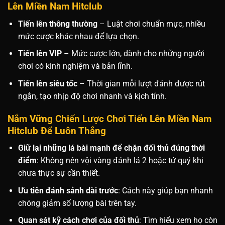
Lên Miền Nam Hitclub
Tiến lên thông thường
– Luật chơi chuẩn mực, nhiều
mức cược khác nhau để lựa chọn.
Tiến lên VIP
– Mức cược lớn, dành cho những người
chơi có kinh nghiệm và bản lĩnh.
Tiến lên siêu tốc
– Thời gian mỗi lượt đánh được rút
ngắn, tạo nhịp độ chơi nhanh và kịch tính.
Nắm Vững Chiến Lược Chơi Tiến Lên Miền Nam
Hitclub Để Luôn Thắng
Giữ lại những lá bài mạnh để chặn đối thủ đúng thời
điểm
: Không nên vội vàng đánh lá 2 hoặc tứ quý khi
chưa thực sự cần thiết.
Ưu tiên đánh sảnh dài trước
: Cách này giúp bạn nhanh
chóng giảm số lượng bài trên tay.
Quan sát kỹ cách chơi của đối thủ
: Tìm hiểu xem họ còn