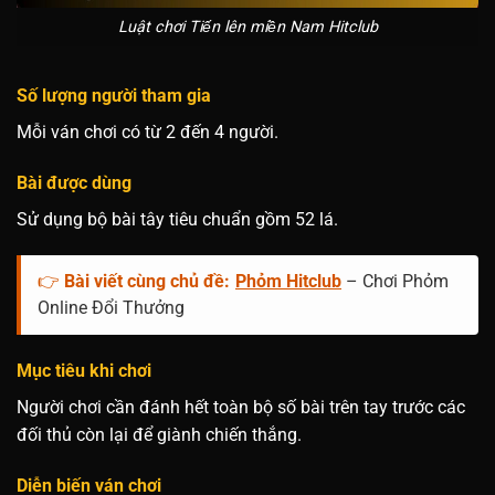
Luật chơi Tiến lên miền Nam Hitclub
Số lượng người tham gia
Mỗi ván chơi có từ 2 đến 4 người.
Bài được dùng
Sử dụng bộ bài tây tiêu chuẩn gồm 52 lá.
👉
Bài viết cùng chủ đề:
Phỏm Hitclub
– Chơi Phỏm
Online Đổi Thưởng
Mục tiêu khi chơi
Người chơi cần đánh hết toàn bộ số bài trên tay trước các
đối thủ còn lại để giành chiến thắng.
Diễn biến ván chơi