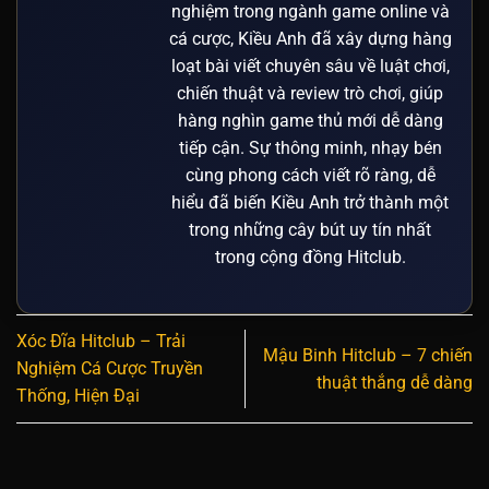
Thắng Lớn
nghiệm trong ngành game online và
cá cược, Kiều Anh đã xây dựng hàng
Bầu Cua Hitclub – Game Bầu Cua Online Ăn Tiền
➤
loạt bài viết chuyên sâu về luật chơi,
Thật, Minh Bạch MD5
chiến thuật và review trò chơi, giúp
hàng nghìn game thủ mới dễ dàng
Xì Tố Hitclub – Luật Chơi, Mẹo Bluff & Chiến Thuật
➤
tiếp cận. Sự thông minh, nhạy bén
Thắng Lớn
cùng phong cách viết rõ ràng, dễ
Xì Dách Hitclub – Hướng Dẫn Chơi, Mẹo & Chiến
hiểu đã biến Kiều Anh trở thành một
➤
Thuật Thắng Lớn
trong những cây bút uy tín nhất
trong cộng đồng Hitclub.
Casino Hitclub – Chơi Baccarat, Roulette, Blackjack
➤
Catte Hitclub – Luật Chơi, Mẹo Hay & Chiến Thuật
➤
Xóc Đĩa Hitclub – Trải
Nâng Cao
Mậu Binh Hitclub – 7 chiến
Nghiệm Cá Cược Truyền
thuật thắng dễ dàng
Volta MD5 Hitclub – Bí Kíp Cá Cược Bóng Đá Mini
➤
Thống, Hiện Đại
Minh Bạch & Hiệu Quả
K Thể Thao Hitclub – Cá Cược Thể Thao Uy Tín, Tỷ
➤
Lệ Cao