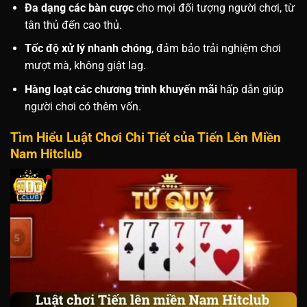
Đa dạng các bàn cược
cho mọi đối tượng người chơi, từ
tân thủ đến cao thủ.
Tốc độ xử lý nhanh chóng
, đảm bảo trải nghiệm chơi
mượt mà, không giật lag.
Hàng loạt các chương trình khuyến mãi
hấp dẫn giúp
người chơi có thêm vốn.
Tìm Hiểu Luật Chơi Chi Tiết của Tiến Lên Miền
Nam Hitclub