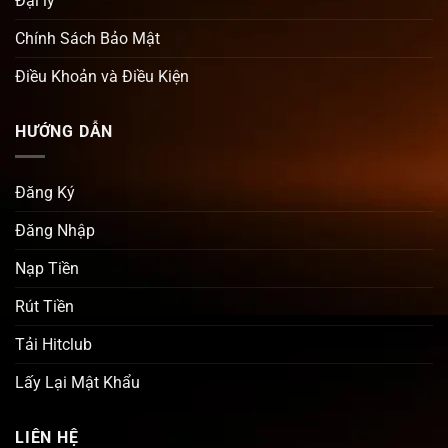
Đại lý
Chính Sách Bảo Mật
Điều Khoản và Điều Kiện
HƯỚNG DẪN
Đăng Ký
Đăng Nhập
Nạp Tiền
Rút Tiền
Tải Hitclub
Lấy Lại Mật Khẩu
LIÊN HỆ