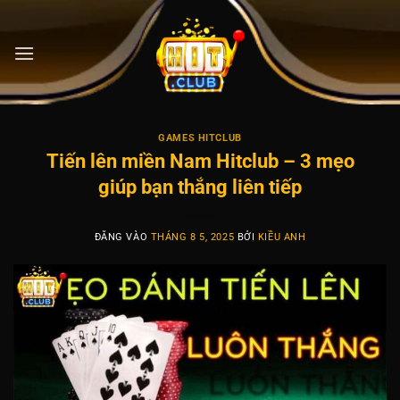
Bỏ
qua
nội
dung
GAMES HITCLUB
Tiến lên miền Nam Hitclub – 3 mẹo
giúp bạn thắng liên tiếp
ĐĂNG VÀO
THÁNG 8 5, 2025
BỞI
KIỀU ANH