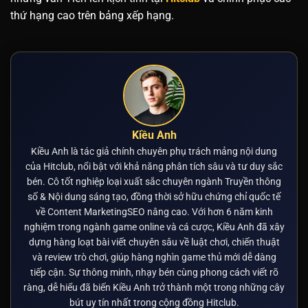
thứ hạng cao trên bảng xếp hạng.
Kiều Anh
Kiều Anh là tác giả chính chuyên phụ trách mảng nội dung
của Hitclub, nổi bật với khả năng phân tích sâu và tư duy sắc
bén. Cô tốt nghiệp loại xuất sắc chuyên ngành Truyền thông
số & Nội dung sáng tạo, đồng thời sở hữu chứng chỉ quốc tế
về Content MarketingSEO nâng cao. Với hơn 6 năm kinh
nghiệm trong ngành game online và cá cược, Kiều Anh đã xây
dựng hàng loạt bài viết chuyên sâu về luật chơi, chiến thuật
và review trò chơi, giúp hàng nghìn game thủ mới dễ dàng
tiếp cận. Sự thông minh, nhạy bén cùng phong cách viết rõ
ràng, dễ hiểu đã biến Kiều Anh trở thành một trong những cây
bút uy tín nhất trong cộng đồng Hitclub.