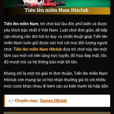
Tiến lên miền Nam
, trò chơi bài lâu đời, phổ biến và được
yêu thích bậc nhất ở Việt Nam. Luật chơi đơn giản, dễ tiếp
cận nhưng vẫn đòi hỏi tư duy và chiến thuật giúp Tiến lên
miền Nam luôn giữ được sức hút với mọi đối tượng người
chơi.
Tiến lên miền Nam Hitclub
đưa trò chơi này lên một
tầm cao mới với nền tảng trực tuyến, đồ họa đẹp mắt, tốc
độ mượt mà và hệ thống bảo mật tối tân.
Không chỉ là một trò giải trí đơn thuần, Tiến lên miền Nam
Hitclub còn mang lại cơ hội nhận thưởng giá trị với nhiều
mức cược khác nhau đi kèm các sự kiện tranh tài hấp dẫn.
👉
Chuyên mục:
Games Hitclub