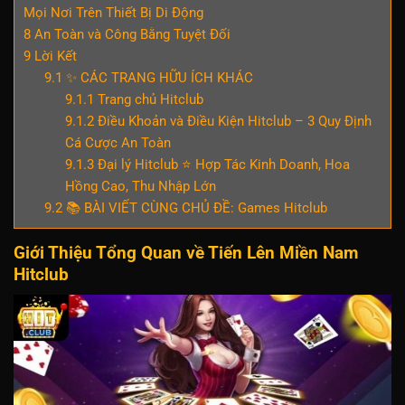
Mọi Nơi Trên Thiết Bị Di Động
8
An Toàn và Công Bằng Tuyệt Đối
9
Lời Kết
9.1
✨ CÁC TRANG HỮU ÍCH KHÁC
9.1.1
Trang chủ Hitclub
9.1.2
Điều Khoản và Điều Kiện Hitclub – 3 Quy Định
Cá Cược An Toàn
9.1.3
Đại lý Hitclub ⭐️ Hợp Tác Kinh Doanh, Hoa
Hồng Cao, Thu Nhập Lớn
9.2
📚 BÀI VIẾT CÙNG CHỦ ĐỀ: Games Hitclub
Giới Thiệu Tổng Quan về Tiến Lên Miền Nam
Hitclub