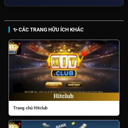
✨ CÁC TRANG HỮU ÍCH KHÁC
Trang chủ Hitclub