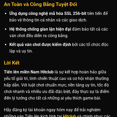
An Toàn và Công Bằng Tuyệt Đối
Ứng dụng công nghệ mã hóa SSL 256-bit
tiên tiến để
bảo vệ thông tin cá nhân và các giao dịch.
Hệ thống chống gian lận hiện đại
đảm bảo tất cả các
ván chơi đều diễn ra công bằng.
Kết quả ván chơi được kiểm định
bởi các tổ chức độc
lập và uy tín.
Lời Kết
Tiến lên miền Nam Hitclub
là sự kết hợp hoàn hảo giữa
yếu tố giải trí, tính chiến thuật cao và cơ hội nhận thưởng
hấp dẫn. Với luật chơi chuẩn mực, nền tảng uy tín, tốc độ
chơi nhanh và nhiều ưu đãi đặc biệt, đây thực sự là điểm
đến lý tưởng cho tất cả những ai yêu thích game bài.
Hãy đăng ký tài khoản ngay hôm nay để trải nghiệm
những ván Tiến lên kịch tính tại
Hitclub
và chinh phục các