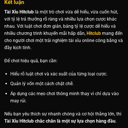
Kết luận
Tài Xỉu Hitclub
là một trò chơi vừa dễ hiểu, vừa cuốn hút,
với tỷ lệ trả thưởng rõ ràng và nhiều lựa chọn cược khác
nhau. Với luật chơi đơn giản, bảng tỷ lệ cược dễ hiểu và
nhiều chương trình khuyến mãi hấp dẫn,
Hitclub
mang đến
cho người chơi một trải nghiệm tài xỉu online công bằng và
đầy kịch tính.
Để chơi hiệu quả, bạn cần:
Hiểu rõ luật chơi và xác suất của từng loại cược.
Quản lý vốn một cách chặt chẽ.
Áp dụng các mẹo chơi thông minh thay vì chỉ dựa vào
may rủi.
Nếu bạn yêu thích sự nhanh chóng và cơ hội thắng lớn, thì
Tài Xỉu Hitclub chắc chắn là một sự lựa chọn hàng đầu
.