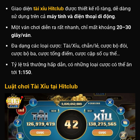
Giao diện
tài xỉu Hitclub
được thiết kế rõ ràng, dễ dàng
sử dụng trên cả
máy tính và điện thoại di động
.
Một ván chơi diễn ra rất nhanh, chỉ mất khoảng
20–30
giây/ván
.
Đa dạng các loại cược: Tài/Xỉu, chẵn/lẻ, cược bộ đôi,
cược bộ ba, cược tổng điểm, cược cặp số cụ thể…
Tỷ lệ trả thưởng hấp dẫn, có những loại cược có thể ăn
tới
1:150
.
Luật chơi Tài Xỉu tại Hitclub