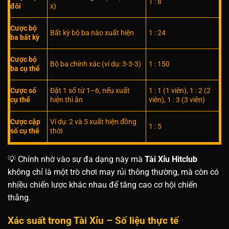
1 : 8
đôi
x)
Cược bộ
Bất kỳ bộ ba nào xuất hiện
1 : 24
ba bất kỳ
Cược bộ
Bộ ba chính xác (ví dụ: 3-3-3)
1 : 150
ba cụ thể
Cược số
Đặt 1 số từ 1–6, nếu xuất
1 : 1 (1 viên), 1 : 2 (2
cụ thể
hiện thì ăn
viên), 1 : 3 (3 viên)
Cược cặp
Ví dụ: 2 và 5 xuất hiện đồng
1 : 5
số cụ thể
thời
💡 Chính nhờ vào sự đa dạng này mà
Tài Xỉu Hitclub
không chỉ là một trò chơi may rủi thông thường, mà còn có
nhiều chiến lược khác nhau để tăng cao cơ hội chiến
thắng.
Xác suất trong Tài Xỉu – Số liệu thực tế