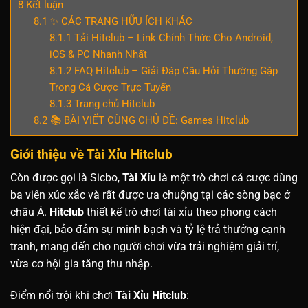
8
Kết luận
8.1
✨ CÁC TRANG HỮU ÍCH KHÁC
8.1.1
Tải Hitclub – Link Chính Thức Cho Android,
iOS & PC Nhanh Nhất
8.1.2
FAQ Hitclub – Giải Đáp Câu Hỏi Thường Gặp
Trong Cá Cược Trực Tuyến
8.1.3
Trang chủ Hitclub
8.2
📚 BÀI VIẾT CÙNG CHỦ ĐỀ: Games Hitclub
Giới thiệu về Tài Xỉu Hitclub
Còn được gọi là Sicbo,
Tài Xỉu
là một trò chơi cá cược dùng
ba viên xúc xắc và rất được ưa chuộng tại các sòng bạc ở
châu Á.
Hitclub
thiết kế trò chơi tài xỉu theo phong cách
hiện đại, bảo đảm sự minh bạch và tỷ lệ trả thưởng cạnh
tranh, mang đến cho người chơi vừa trải nghiệm giải trí,
vừa cơ hội gia tăng thu nhập.
Điểm nổi trội khi chơi
Tài Xỉu Hitclub
: