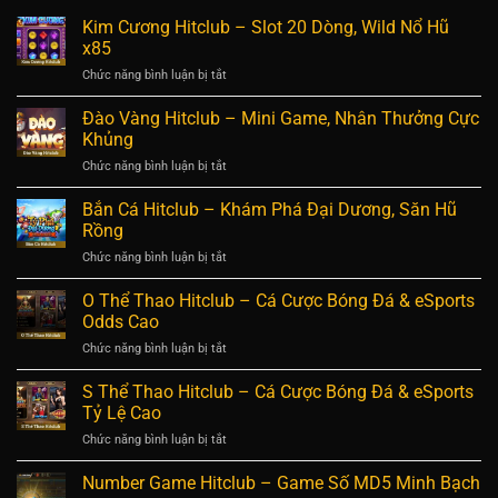
Jackpot Lớn, RTP Cao
Kim Cương Hitclub – Slot 20 Dòng, Wild Nổ Hũ
x85
Cung Hỷ Phát Tài Hitclub – Slot Game Tết, RTP Cao
➤
ở
Chức năng bình luận bị tắt
Kim
Cương
Đào Vàng Hitclub – Mini Game, Nhân Thưởng Cực
Keno Hitclub – Hướng Dẫn Chơi, Tỷ Lệ Thưởng & Bí
➤
Hitclub
Khủng
Quyết Thắng Lớn
–
ở
Chức năng bình luận bị tắt
Slot
Đào
20
Lô đề siêu tốc Hitclub – Vận May Liền Tay
➤
Vàng
Bắn Cá Hitclub – Khám Phá Đại Dương, Săn Hũ
Dòng,
Hitclub
Wild
Rồng
Poker Hitclub – Chơi Poker Online Đẳng Cấp, Thưởng
–
➤
Nổ
ở
Chức năng bình luận bị tắt
Mini
Lớn Mỗi Ngày
Hũ
Bắn
Game,
x85
Cá
O Thể Thao Hitclub – Cá Cược Bóng Đá & eSports
Nhân
Liêng Hitclub – Chơi Liêng Online Đổi Thưởng Liền
➤
Hitclub
Thưởng
Odds Cao
Tay
–
Cực
ở
Chức năng bình luận bị tắt
Khám
Khủng
O
Phá
Ba Cây Hitclub – Chơi Ba Cây Online Nhanh
➤
Thể
S Thể Thao Hitclub – Cá Cược Bóng Đá & eSports
Đại
Thao
Dương,
Tỷ Lệ Cao
Hitclub
Săn
Phỏm Hitclub – Chơi Phỏm Online Đổi Thưởng
➤
ở
Chức năng bình luận bị tắt
–
Hũ
S
Cá
Rồng
Thể
Number Game Hitclub – Game Số MD5 Minh Bạch
Cược
Sâm Lốc Hitclub – Chơi Sâm Lốc Online Siêu Tốc
➤
Thao