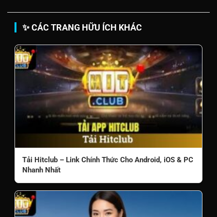
✨ CÁC TRANG HỮU ÍCH KHÁC
Tải Hitclub – Link Chính Thức Cho Android, iOS & PC
Nhanh Nhất