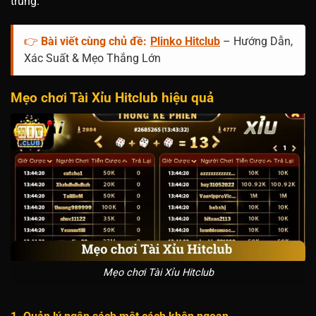
trúng.
👉
Bài viết cùng chủ đề:
Plinko Hitclub
– Hướng Dẫn,
Xác Suất & Mẹo Thắng Lớn
Mẹo chơi Tài Xỉu Hitclub hiệu quả
Mẹo chơi Tài Xỉu Hitclub