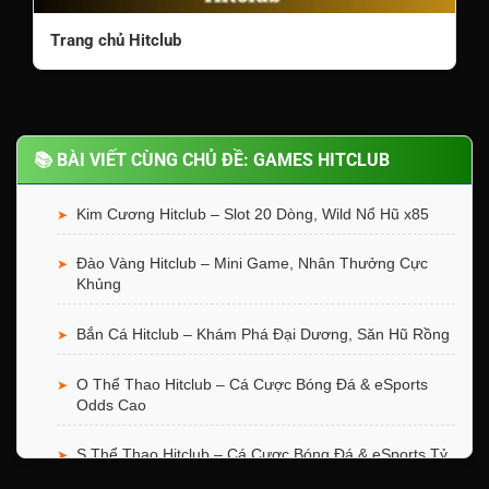
Trang chủ Hitclub
📚 BÀI VIẾT CÙNG CHỦ ĐỀ: GAMES HITCLUB
Kim Cương Hitclub – Slot 20 Dòng, Wild Nổ Hũ x85
➤
Đào Vàng Hitclub – Mini Game, Nhân Thưởng Cực
➤
Khủng
Bắn Cá Hitclub – Khám Phá Đại Dương, Săn Hũ Rồng
➤
O Thể Thao Hitclub – Cá Cược Bóng Đá & eSports
➤
Odds Cao
S Thể Thao Hitclub – Cá Cược Bóng Đá & eSports Tỷ
➤
Lệ Cao