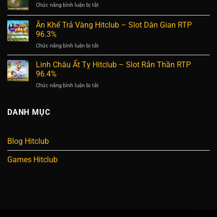
Bóng
ở
Chức năng bình luận bị tắt
Hitclub
Đá
Number
–
Mậu Binh Hitclub – 7 chiến thuật thắng dễ dàng
&
➤
Game
Ăn Khế Trả Vàng Hitclub – Slot Dân Gian RTP
Cá
eSports
Hitclub
Cược
96.3%
Odds
–
Tiến lên miền Nam Hitclub – 3 mẹo giúp bạn thắng liên
➤
Bóng
Cao
ở
Chức năng bình luận bị tắt
Game
tiếp
Đá
Ăn
Số
&
Khế
MD5
Linh Châu Ất Tỵ Hitclub – Slot Rắn Thần RTP
eSports
Xóc Đĩa Hitclub – Trải Nghiệm Cá Cược Truyền
Trả
➤
Minh
96.4%
Tỷ
Vàng
Thống, Hiện Đại
Bạch
Lệ
ở
Chức năng bình luận bị tắt
Hitclub
Cao
Linh
–
Sicbo Hitclub
Châu
➤
Slot
Ất
DANH MỤC
Dân
Tỵ
Gian
Baccarat Hitclub
➤
Hitclub
RTP
–
96.3%
Blog Hitclub
Slot
Blackjack Hitclub – 21 Điểm Online Với Người Thật
➤
Rắn
Chia Bài
Games Hitclub
Thần
RTP
96.4%
Rồng Hổ Hitclub
➤
Roulette Hitclub: Khám Phá Thế Giới Cờ Bạc
➤