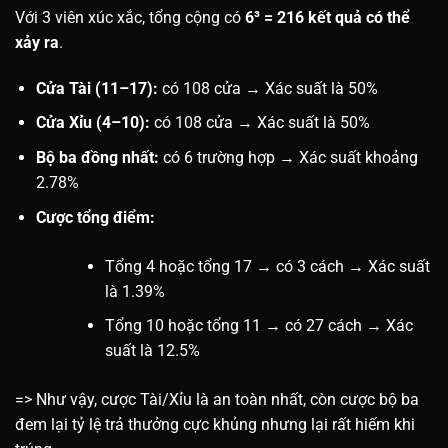
Với 3 viên xúc xắc, tổng cộng có
6³ = 216 kết quả có thể
xảy ra
.
Cửa Tài (11–17):
có 108 cửa → Xác suất là 50%
Cửa Xỉu (4–10):
có 108 cửa → Xác suất là 50%
Bộ ba đồng nhất:
có 6 trường hợp → Xác suất khoảng
2.78%
Cược tổng điểm:
Tổng 4 hoặc tổng 17 → có 3 cách → Xác suất
là 1.39%
Tổng 10 hoặc tổng 11 → có 27 cách → Xác
suất là 12.5%
=> Như vậy, cược Tài/Xỉu là an toàn nhất, còn cược bộ ba
đem lại tỷ lệ trả thưởng cực khủng nhưng lại rất hiếm khi