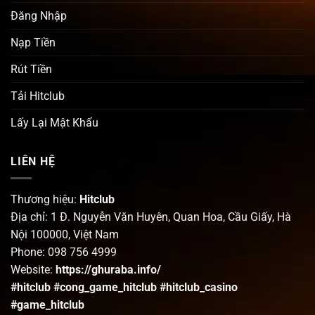
Đăng Nhập
Nạp Tiền
Rút Tiền
Tải Hitclub
Lấy Lại Mật Khẩu
LIÊN HỆ
Thương hiệu:
Hitclub
Địa chỉ: 1 Đ. Nguyễn Văn Huyên, Quan Hoa, Cầu Giấy, Hà
Nội 100000, Việt Nam
Phone: 098 756 4999
Website:
https://ghuraba.info/
#hitclub #cong_game_hitclub #hitclub_casino
#game_hitclub