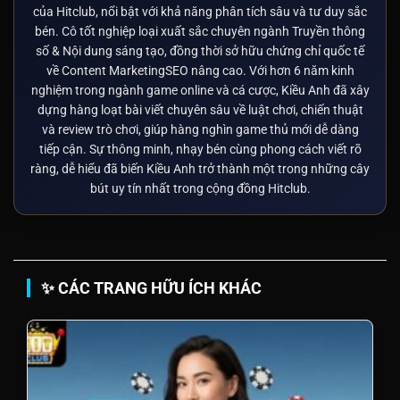
của Hitclub, nổi bật với khả năng phân tích sâu và tư duy sắc
bén. Cô tốt nghiệp loại xuất sắc chuyên ngành Truyền thông
số & Nội dung sáng tạo, đồng thời sở hữu chứng chỉ quốc tế
về Content MarketingSEO nâng cao. Với hơn 6 năm kinh
nghiệm trong ngành game online và cá cược, Kiều Anh đã xây
dựng hàng loạt bài viết chuyên sâu về luật chơi, chiến thuật
và review trò chơi, giúp hàng nghìn game thủ mới dễ dàng
tiếp cận. Sự thông minh, nhạy bén cùng phong cách viết rõ
ràng, dễ hiểu đã biến Kiều Anh trở thành một trong những cây
bút uy tín nhất trong cộng đồng Hitclub.
✨ CÁC TRANG HỮU ÍCH KHÁC