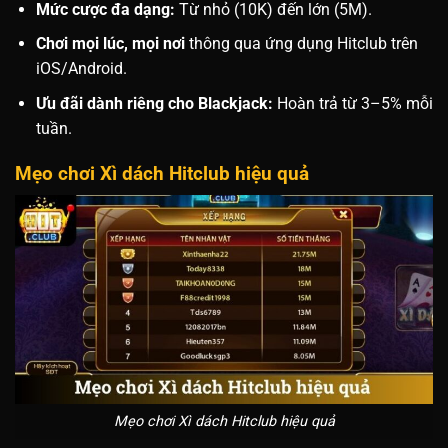
Mức cược đa dạng:
Từ nhỏ (10K) đến lớn (5M).
Chơi mọi lúc, mọi nơi
thông qua ứng dụng Hitclub trên
iOS/Android.
Ưu đãi dành riêng cho Blackjack:
Hoàn trả từ 3–5% mỗi
tuần.
Mẹo chơi Xì dách Hitclub hiệu quả
Mẹo chơi Xì dách Hitclub hiệu quả