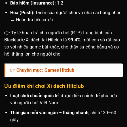
Bảo hiểm (Insurance):
1:2
Hòa (Push):
Điểm của người chơi và nhà cái bằng nhau
→ Hoàn trả tiền cược
👉 Tỷ lệ hoàn trả cho người chơi (RTP) trung bình của
Blackjack/Xì dách tại Hitclub là
99.4%
, một con số rất cao
so với nhiều game bài khác, cho thấy sự công bằng và cơ
hội thắng lớn cho người chơi.
👉
Chuyên mục:
Games Hitclub
Ưu điểm khi chơi Xì dách Hitclub
Luật chơi chuẩn quốc tế
, được điều chỉnh để phù hợp
với người chơi Việt Nam.
Thời gian mỗi ván ngắn – thắng nhanh
, chỉ từ 30–60
giây.