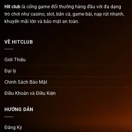
Hit club
là cổng game đổi thưởng hàng đầu với đa dạng
trò chơi như casino, slot, bắn cá, game bài, nạp rút nhanh,
khuyến mãi lớn và bảo mật an toàn.
VỀ HITCLUB
Giới Thiệu
Đại lý
Chính Sách Bảo Mật
Điều Khoản và Điều Kiện
HƯỚNG DẪN
Đăng Ký