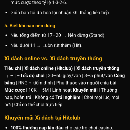
mức cược theo tỷ lệ 1-3-2-6.
Giúp bạn tối đa hóa lợi nhuận khi thắng liên tiếp.
5. Biết khi nào nên dừng
Nếu tổng điểm từ 17–20 → Nên dừng (Stand).
Nếu dưới 11 → Luôn rút thêm (Hit).
Xì dách online vs. Xì dách truyền thống
Tiêu chí
|
Xì dách online (Hitclub)
|
Xì dách truyền thống
– |
–
Tốc độ chơi
| 30–60 giây/ván | 3–5 phút/ván
Công
–
– |
bằng
| RNG + kiểm định | Phụ thuộc vào người chia bài
Mức cược
| 10K – 5M | Linh hoạt
Khuyến mãi
| Thưởng
nạp, hoàn trả | Không có
Trải nghiệm
| Chơi mọi lúc, mọi
nơi | Chỉ có thể chơi trực tiếp
Khuyến mãi Xì dách tại Hitclub
100% thưởng nạp lần đầu
cho các trò chơi casino.