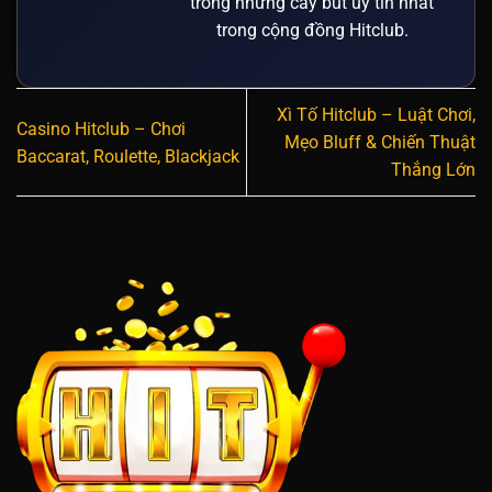
trong những cây bút uy tín nhất
Catte Hitclub – Luật Chơi, Mẹo Hay & Chiến Thuật
➤
trong cộng đồng Hitclub.
Nâng Cao
Volta MD5 Hitclub – Bí Kíp Cá Cược Bóng Đá Mini
➤
Xì Tố Hitclub – Luật Chơi,
Minh Bạch & Hiệu Quả
Casino Hitclub – Chơi
Mẹo Bluff & Chiến Thuật
Baccarat, Roulette, Blackjack
K Thể Thao Hitclub – Cá Cược Thể Thao Uy Tín, Tỷ
➤
Thắng Lớn
Lệ Cao
Tài xỉu MD5 Hitclub – Chơi Công Bằng, Minh Bạch
➤
100%
Plinko Hitclub – Hướng Dẫn, Xác Suất & Mẹo Thắng
➤
Lớn
Tài Xỉu Hitclub – Luật Chơi, Tỷ Lệ & Mẹo Thắng Lớn
➤
Lô Đề 1 Ăn 99 Hitclub – Cách Chơi, Mẹo Hiệu Quả &
➤
Trúng Lớn