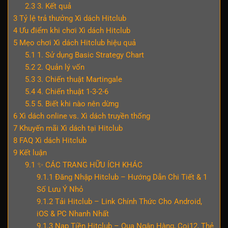
2.3
3. Kết quả
3
Tỷ lệ trả thưởng Xì dách Hitclub
4
Ưu điểm khi chơi Xì dách Hitclub
5
Mẹo chơi Xì dách Hitclub hiệu quả
5.1
1. Sử dụng Basic Strategy Chart
5.2
2. Quản lý vốn
5.3
3. Chiến thuật Martingale
5.4
4. Chiến thuật 1-3-2-6
5.5
5. Biết khi nào nên dừng
6
Xì dách online vs. Xì dách truyền thống
7
Khuyến mãi Xì dách tại Hitclub
8
FAQ Xì dách Hitclub
9
Kết luận
9.1
✨ CÁC TRANG HỮU ÍCH KHÁC
9.1.1
Đăng Nhập Hitclub – Hướng Dẫn Chi Tiết & 1
Số Lưu Ý Nhỏ
9.1.2
Tải Hitclub – Link Chính Thức Cho Android,
iOS & PC Nhanh Nhất
9.1.3
Nạp Tiền Hitclub – Qua Ngân Hàng, Coi12, Thẻ