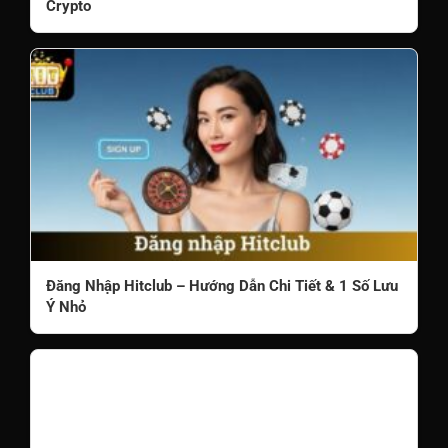
Crypto
Đăng Nhập Hitclub – Hướng Dẫn Chi Tiết & 1 Số Lưu
Ý Nhỏ