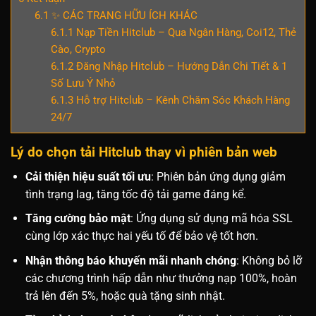
6.1
✨ CÁC TRANG HỮU ÍCH KHÁC
6.1.1
Nạp Tiền Hitclub – Qua Ngân Hàng, Coi12, Thẻ
Cào, Crypto
6.1.2
Đăng Nhập Hitclub – Hướng Dẫn Chi Tiết & 1
Số Lưu Ý Nhỏ
6.1.3
Hỗ trợ Hitclub – Kênh Chăm Sóc Khách Hàng
24/7
Lý do chọn tải Hitclub thay vì phiên bản web
Cải thiện hiệu suất tối ưu
: Phiên bản ứng dụng giảm
tình trạng lag, tăng tốc độ tải game đáng kể.
Tăng cường bảo mật
: Ứng dụng sử dụng mã hóa SSL
cùng lớp xác thực hai yếu tố để bảo vệ tốt hơn.
Nhận thông báo khuyến mãi nhanh chóng
: Không bỏ lỡ
các chương trình hấp dẫn như thưởng nạp 100%, hoàn
trả lên đến 5%, hoặc quà tặng sinh nhật.