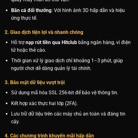
Bắn cá đổi thưởng
: Với hình ảnh 3D hấp dẫn và hiệu
ứng thực tế.
2. Giao dịch tiện lợi và nhanh chóng
Hỗ trợ
nạp rút tiền qua Hitclub
bằng ngân hàng, ví điện
tử hoặc thẻ cào.
Thời gian xử lý giao dịch chỉ khoảng 1–3 phút, giúp
người chơi dễ dàng quản lý tài chính.
3. Bảo mật dữ liệu vượt trội
Sử dụng mã hóa SSL 256-bit để bảo vệ thông tin.
Kết hợp xác thực hai lớp (2FA).
Lưu trữ dữ liệu trên các máy chủ an toàn và đáng tin
cậy.
4. Các chương trình khuyến mãi hấp dẫn