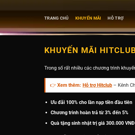
Bỏ
qua
TRANG CHỦ
KHUYẾN MÃI
HỖ TRỢ
nội
dung
KHUYẾN MÃI HITCLUB
Trong số rất nhiều các chương trình khuyế
👉
Xem thêm:
Hỗ trợ Hitclub
– Kênh Ch
Ưu đãi 100% cho lần nạp tiền đầu tiên
Chương trình hoàn trả từ 3% đến 5%
Quà tặng sinh nhật trị giá 300.000 VNĐ