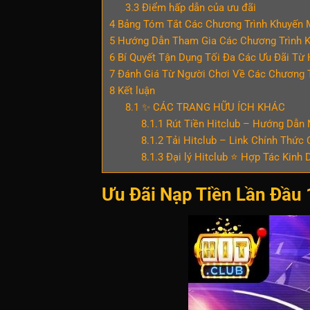
3.3
Điểm hấp dẫn của ưu đãi
4
Bảng Tóm Tắt Các Chương Trình Khuyến M
5
Hướng Dẫn Tham Gia Các Chương Trình Kh
6
Bí Quyết Tận Dụng Tối Đa Các Ưu Đãi Từ 
7
Đánh Giá Từ Người Chơi Về Các Chương T
8
Kết luận
8.1
✨ CÁC TRANG HỮU ÍCH KHÁC
8.1.1
Rút Tiền Hitclub – Hướng Dẫn 
8.1.2
Tải Hitclub – Link Chính Thức
8.1.3
Đại lý Hitclub ⭐️ Hợp Tác Kin
Ưu Đãi Nạp Tiền Lần Đầu