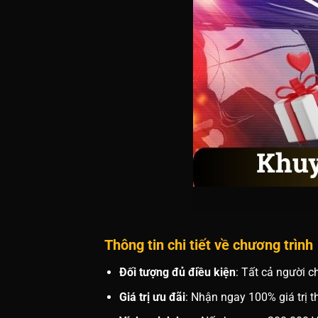
Thông tin chi tiết về chương trình
Đối tượng đủ điều kiện
: Tất cả người c
Giá trị ưu đãi
: Nhận ngay 100% giá trị t