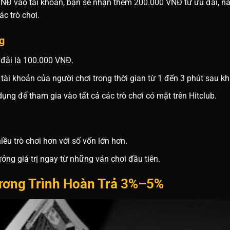
NĐ vào tài khoản, bạn sẽ nhận thêm 200.000 VNĐ từ ưu đãi, nân
c trò chơi.
g
 đãi là 100.000 VNĐ.
tài khoản của người chơi trong thời gian từ 1 đến 3 phút sau kh
ng để tham gia vào tất cả các trò chơi có mặt trên Hitclub.
iều trò chơi hơn với số vốn lớn hơn.
ng giá trị ngay từ những ván chơi đầu tiên.
ương Trình Hoàn Trả 3%–5%