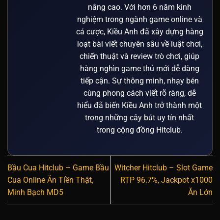
nâng cao. Với hơn 6 năm kinh
Bầu Cua Hitclub – Game Bầu Cua Online Ăn Tiền
➤
Thật, Minh Bạch MD5
nghiệm trong ngành game online và
cá cược, Kiều Anh đã xây dựng hàng
Xì Tố Hitclub – Luật Chơi, Mẹo Bluff & Chiến Thuật
➤
loạt bài viết chuyên sâu về luật chơi,
Thắng Lớn
chiến thuật và review trò chơi, giúp
hàng nghìn game thủ mới dễ dàng
Xì Dách Hitclub – Hướng Dẫn Chơi, Mẹo & Chiến
➤
tiếp cận. Sự thông minh, nhạy bén
Thuật Thắng Lớn
cùng phong cách viết rõ ràng, dễ
Casino Hitclub – Chơi Baccarat, Roulette, Blackjack
hiểu đã biến Kiều Anh trở thành một
➤
trong những cây bút uy tín nhất
Catte Hitclub – Luật Chơi, Mẹo Hay & Chiến Thuật
➤
trong cộng đồng Hitclub.
Nâng Cao
Volta MD5 Hitclub – Bí Kíp Cá Cược Bóng Đá Mini
➤
Bầu Cua Hitclub – Game Bầu
Witcher Hitclub – Slot Game
Minh Bạch & Hiệu Quả
Cua Online Ăn Tiền Thật,
RTP 96.7%, Jackpot x1000
K Thể Thao Hitclub – Cá Cược Thể Thao Uy Tín, Tỷ
➤
Minh Bạch MD5
Ăn Lớn
Lệ Cao