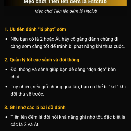
Mẹo chơi Tiến lên đếm lá Hitclub
1. Ưu tiên đánh “lá phạt” sớm
Nếu bạn có lá 2 hoặc Át, hãy cố gắng đánh chúng đi
càng sớm càng tốt để tránh bị phạt nặng khi thua cuộc.
2. Quản lý tốt các sảnh và đôi thông
Đôi thông và sảnh giúp bạn dễ dàng “dọn dẹp” bàn
chơi.
Tuy nhiên, nếu giữ chúng quá lâu, bạn có thể bị “kẹt” khi
đối thủ về trước.
3. Ghi nhớ các lá bài đã đánh
Tiến lên đếm lá đòi hỏi khả năng ghi nhớ tốt, đặc biệt là
các lá 2 và Át.