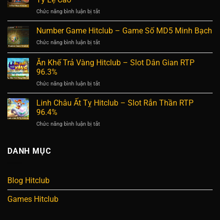
➤
Hitclub
Săn
ở
Chức năng bình luận bị tắt
–
Hũ
S
Cá
Sâm Lốc Hitclub – Chơi Sâm Lốc Online Siêu Tốc
Rồng
➤
Thể
Number Game Hitclub – Game Số MD5 Minh Bạch
Cược
Thao
Bóng
ở
Chức năng bình luận bị tắt
Mậu Binh Hitclub – 7 chiến thuật thắng dễ dàng
Hitclub
➤
Đá
Number
–
&
Game
Ăn Khế Trả Vàng Hitclub – Slot Dân Gian RTP
Cá
eSports
Tiến lên miền Nam Hitclub – 3 mẹo giúp bạn thắng liên
Hitclub
➤
Cược
96.3%
Odds
–
tiếp
Bóng
Cao
ở
Chức năng bình luận bị tắt
Game
Đá
Ăn
Số
&
Xóc Đĩa Hitclub – Trải Nghiệm Cá Cược Truyền
➤
Khế
MD5
Linh Châu Ất Tỵ Hitclub – Slot Rắn Thần RTP
eSports
Thống, Hiện Đại
Trả
Minh
96.4%
Tỷ
Vàng
Bạch
Lệ
ở
Chức năng bình luận bị tắt
Hitclub
Cao
Sicbo Hitclub
➤
Linh
–
Châu
Slot
Ất
DANH MỤC
Dân
Baccarat Hitclub
➤
Tỵ
Gian
Hitclub
RTP
–
Blackjack Hitclub – 21 Điểm Online Với Người Thật
96.3%
➤
Blog Hitclub
Slot
Chia Bài
Rắn
Games Hitclub
Thần
Rồng Hổ Hitclub
RTP
➤
96.4%