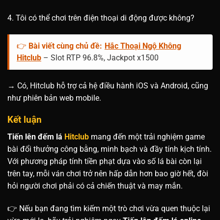
4. Tôi có thể chơi trên điện thoại di động được không?
👉
Bài viết cùng chủ đề:
Hắc Thoại Ngộ Không
Hitclub
– Slot RTP 96.8%, Jackpot x1500
→ Có, Hitclub hỗ trợ cả hệ điều hành iOS và Android, cũng
như phiên bản web mobile.
Kết luận
Tiến lên đếm lá
Hitclub
mang đến một trải nghiệm game
bài đổi thưởng công bằng, minh bạch và đầy tính kịch tính.
Với phương pháp tính tiền phạt dựa vào số lá bài còn lại
trên tay, mỗi ván chơi trở nên hấp dẫn hơn bao giờ hết, đòi
hỏi người chơi phải có cả chiến thuật và may mắn.
👉 Nếu bạn đang tìm kiếm một trò chơi vừa quen thuộc lại