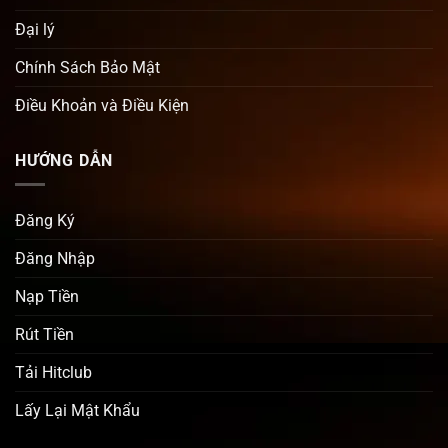
Đại lý
Chính Sách Bảo Mật
Điều Khoản và Điều Kiện
HƯỚNG DẪN
Đăng Ký
Đăng Nhập
Nạp Tiền
Rút Tiền
Tải Hitclub
Lấy Lại Mật Khẩu