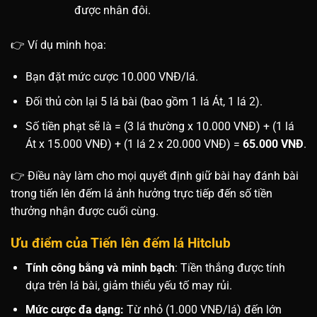
được nhân đôi.
👉 Ví dụ minh họa:
Bạn đặt mức cược 10.000 VNĐ/lá.
Đối thủ còn lại 5 lá bài (bao gồm 1 lá Át, 1 lá 2).
Số tiền phạt sẽ là = (3 lá thường x 10.000 VNĐ) + (1 lá
Át x 15.000 VNĐ) + (1 lá 2 x 20.000 VNĐ) =
65.000 VNĐ
.
👉 Điều này làm cho mọi quyết định giữ bài hay đánh bài
trong tiến lên đếm lá ảnh hưởng trực tiếp đến số tiền
thưởng nhận được cuối cùng.
Ưu điểm của Tiến lên đếm lá Hitclub
Tính công bằng và minh bạch
: Tiền thắng được tính
dựa trên lá bài, giảm thiểu yếu tố may rủi.
Mức cược đa dạng:
Từ nhỏ (1.000 VNĐ/lá) đến lớn