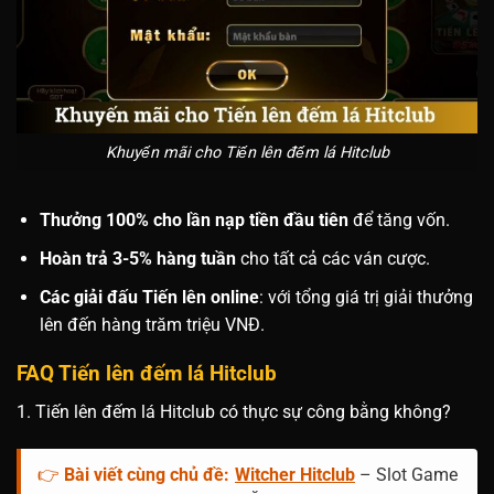
Khuyến mãi cho Tiến lên đếm lá Hitclub
Thưởng 100% cho lần nạp tiền đầu tiên
để tăng vốn.
Hoàn trả 3-5% hàng tuần
cho tất cả các ván cược.
Các giải đấu Tiến lên online
: với tổng giá trị giải thưởng
lên đến hàng trăm triệu VNĐ.
FAQ Tiến lên đếm lá Hitclub
1. Tiến lên đếm lá Hitclub có thực sự công bằng không?
👉
Bài viết cùng chủ đề:
Witcher Hitclub
– Slot Game