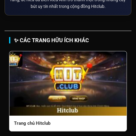
bút uy tín nhất trong cộng đồng Hitclub.
✨ CÁC TRANG HỮU ÍCH KHÁC
Trang chủ Hitclub