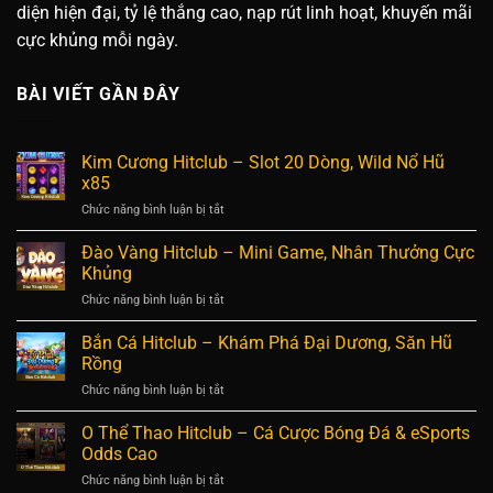
Khủng
diện hiện đại, tỷ lệ thắng cao, nạp rút linh hoạt, khuyến mãi
cực khủng mỗi ngày.
Sơn Tinh Thủy Tinh Hitclub – Slot Truyền Thuyết Việt,
➤
Jackpot Khủng
BÀI VIẾT GẦN ĐÂY
Kho Tàng Ngũ Long Hitclub – Slot Rồng Tứ Linh,
➤
Jackpot Lớn, RTP Cao
Kim Cương Hitclub – Slot 20 Dòng, Wild Nổ Hũ
x85
Cung Hỷ Phát Tài Hitclub – Slot Game Tết, RTP Cao
➤
ở
Chức năng bình luận bị tắt
Kim
Cương
Đào Vàng Hitclub – Mini Game, Nhân Thưởng Cực
Keno Hitclub – Hướng Dẫn Chơi, Tỷ Lệ Thưởng & Bí
➤
Hitclub
Khủng
Quyết Thắng Lớn
–
ở
Chức năng bình luận bị tắt
Slot
Đào
20
Lô đề siêu tốc Hitclub – Vận May Liền Tay
➤
Vàng
Bắn Cá Hitclub – Khám Phá Đại Dương, Săn Hũ
Dòng,
Hitclub
Wild
Rồng
Poker Hitclub – Chơi Poker Online Đẳng Cấp, Thưởng
–
➤
Nổ
ở
Chức năng bình luận bị tắt
Mini
Lớn Mỗi Ngày
Hũ
Bắn
Game,
x85
Cá
O Thể Thao Hitclub – Cá Cược Bóng Đá & eSports
Nhân
Liêng Hitclub – Chơi Liêng Online Đổi Thưởng Liền
➤
Hitclub
Thưởng
Odds Cao
Tay
–
Cực
ở
Chức năng bình luận bị tắt
Khám
Khủng