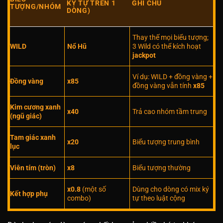
KÝ TỰ TRÊN 1
GHI CHÚ
TƯỢNG/NHÓM
DÒNG)
Thay thế mọi biểu tượng;
WILD
Nổ Hũ
3 Wild có thể kích hoạt
jackpot
Ví dụ:
WILD + đồng vàng +
Đồng vàng
x85
đồng vàng
vẫn tính
x85
Kim cương xanh
x40
Trả cao nhóm tầm trung
(ngũ giác)
Tam giác xanh
x20
Biểu tượng trung bình
lục
Viên tím (tròn)
x8
Biểu tượng thường
x0.8
(một số
Dùng cho dòng có mix ký
Kết hợp phụ
combo)
tự theo luật cộng