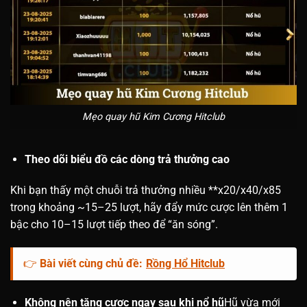
Mẹo quay hũ Kim Cương Hitclub
Theo dõi biểu đồ các dòng trả thưởng cao
Khi bạn thấy một chuỗi trả thưởng nhiều **x20/x40/x85
trong khoảng ~15–25 lượt, hãy đẩy mức cược lên thêm 1
bậc cho 10–15 lượt tiếp theo để “ăn sóng”.
👉
Bài viết cùng chủ đề:
Rồng Hổ Hitclub
Không nên tăng cược ngay sau khi nổ hũ
Hũ vừa mới