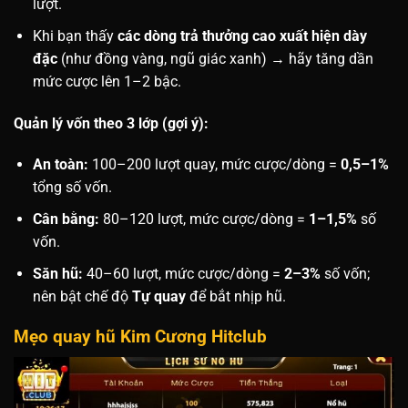
lượt.
Khi bạn thấy
các dòng trả thưởng cao xuất hiện dày
đặc
(như đồng vàng, ngũ giác xanh) → hãy tăng dần
mức cược lên 1–2 bậc.
Quản lý vốn theo 3 lớp (gợi ý):
An toàn:
100–200 lượt quay, mức cược/dòng =
0,5–1%
tổng số vốn.
Cân bằng:
80–120 lượt, mức cược/dòng =
1–1,5%
số
vốn.
Săn hũ:
40–60 lượt, mức cược/dòng =
2–3%
số vốn;
nên bật chế độ
Tự quay
để bắt nhịp hũ.
Mẹo quay hũ Kim Cương Hitclub