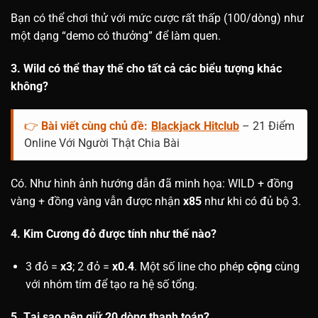
Bạn có thể chơi thử với mức cược rất thấp (100/dòng) như
một dạng “demo có thưởng” để làm quen.
3. Wild có thể thay thế cho tất cả các biểu tượng khác
không?
👉
Bài viết cùng chủ đề:
Blackjack Hitclub
– 21 Điểm
Online Với Người Thật Chia Bài
Có. Như hình ảnh hướng dẫn đã minh họa: WILD + đồng
vàng + đồng vàng vẫn được nhận
x85
như khi có đủ bộ 3.
4. Kim Cương đỏ được tính như thế nào?
3 đỏ =
x3
; 2 đỏ =
x0.4
. Một số line cho phép
cộng
cùng
với nhóm tím để tạo ra hệ số tổng.
5. Tại sao nên giữ 20 dòng thanh toán?