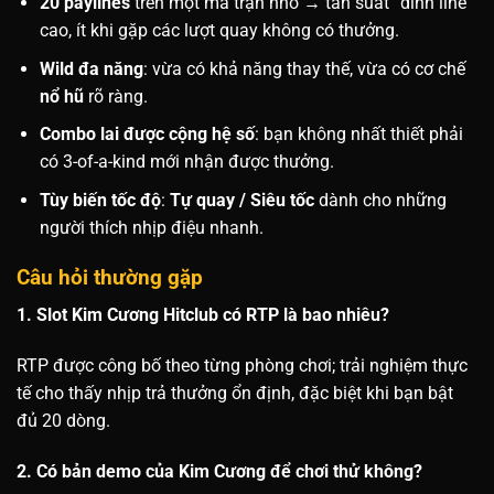
20 paylines
trên một ma trận nhỏ → tần suất “dính line”
cao, ít khi gặp các lượt quay không có thưởng.
Wild đa năng
: vừa có khả năng thay thế, vừa có cơ chế
nổ hũ
rõ ràng.
Combo lai được cộng hệ số
: bạn không nhất thiết phải
có 3-of-a-kind mới nhận được thưởng.
Tùy biến tốc độ
:
Tự quay / Siêu tốc
dành cho những
người thích nhịp điệu nhanh.
Câu hỏi thường gặp
1. Slot Kim Cương Hitclub có RTP là bao nhiêu?
RTP được công bố theo từng phòng chơi; trải nghiệm thực
tế cho thấy nhịp trả thưởng ổn định, đặc biệt khi bạn bật
đủ 20 dòng.
2. Có bản demo của Kim Cương để chơi thử không?