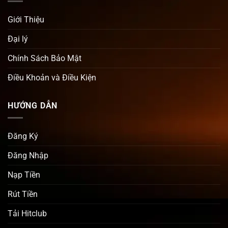
Giới Thiệu
Đại lý
Chính Sách Bảo Mật
Điều Khoản và Điều Kiện
HƯỚNG DẪN
Đăng Ký
Đăng Nhập
Nạp Tiền
Rút Tiền
Tải Hitclub