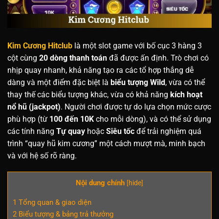
Kim Cương Hitclub
là một slot game với bố cục 3 hàng 3
cột cùng
20 dòng thanh toán
đã được ấn định. Trò chơi có
nhịp quay nhanh, khả năng tạo ra các tổ hợp thắng dễ
dàng và một điểm đặc biệt là
biểu tượng Wild
, vừa có thể
thay thế các biểu tượng khác, vừa có khả năng
kích hoạt
nổ hũ (jackpot)
. Người chơi được tự do lựa chọn mức cược
phù hợp (từ
100 đến 10K
cho mỗi dòng), và có thể sử dụng
các tính năng
Tự quay
hoặc
Siêu tốc
để trải nghiệm quá
trình “quay hũ kim cương” một cách mượt mà, minh bạch
và với hệ số rõ ràng.
Nội dung chính
[
hide
]
1
Tổng quan & giao diện
2
Biểu tượng & bảng trả thưởng