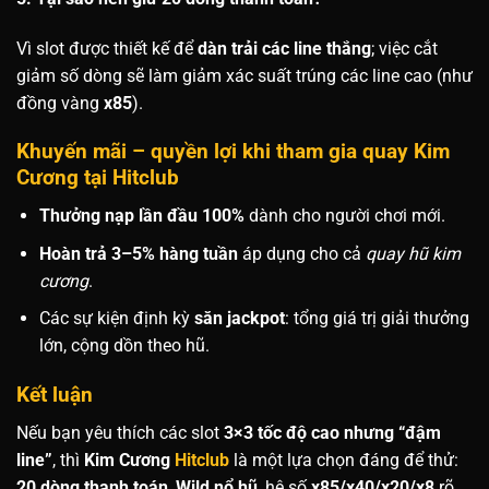
Vì slot được thiết kế để
dàn trải các line thắng
; việc cắt
giảm số dòng sẽ làm giảm xác suất trúng các line cao (như
đồng vàng
x85
).
Khuyến mãi – quyền lợi khi tham gia quay Kim
Cương tại Hitclub
Thưởng nạp lần đầu 100%
dành cho người chơi mới.
Hoàn trả 3–5% hàng tuần
áp dụng cho cả
quay hũ kim
cương
.
Các sự kiện định kỳ
săn jackpot
: tổng giá trị giải thưởng
lớn, cộng dồn theo hũ.
Kết luận
Nếu bạn yêu thích các slot
3×3 tốc độ cao nhưng “đậm
line”
, thì
Kim Cương
Hitclub
là một lựa chọn đáng để thử:
20 dòng thanh toán
,
Wild nổ hũ
, hệ số
x85/x40/x20/x8
rõ