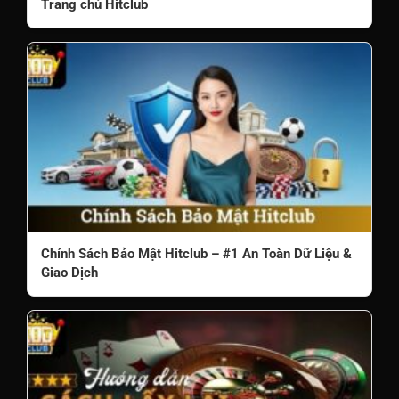
Trang chủ Hitclub
Chính Sách Bảo Mật Hitclub – #1 An Toàn Dữ Liệu &
Giao Dịch