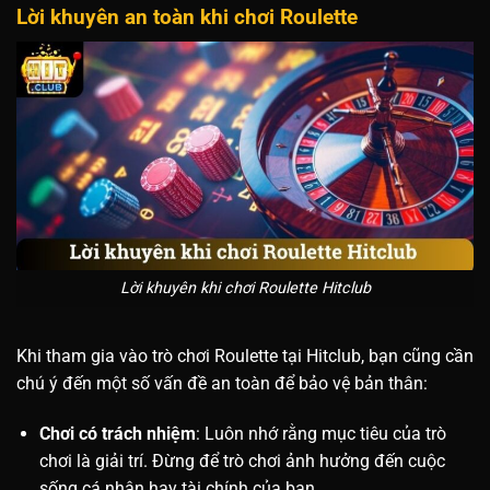
Lời khuyên an toàn khi chơi Roulette
Lời khuyên khi chơi Roulette Hitclub
Khi tham gia vào trò chơi Roulette tại Hitclub, bạn cũng cần
chú ý đến một số vấn đề an toàn để bảo vệ bản thân:
Chơi có trách nhiệm
: Luôn nhớ rằng mục tiêu của trò
chơi là giải trí. Đừng để trò chơi ảnh hưởng đến cuộc
sống cá nhân hay tài chính của bạn.