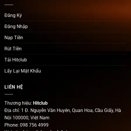
Đăng Ký
Đăng Nhập
Nạp Tiền
Rút Tiền
Tải Hitclub
Lấy Lại Mật Khẩu
LIÊN HỆ
Thương hiệu:
Hitclub
Địa chỉ: 1 Đ. Nguyễn Văn Huyên, Quan Hoa, Cầu Giấy, Hà
Nội 100000, Việt Nam
Phone: 098 756 4999