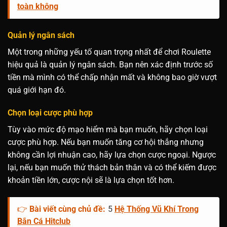
toàn không
Quản lý ngân sách
Một trong những yếu tố quan trọng nhất để chơi Roulette
hiệu quả là quản lý ngân sách. Bạn nên xác định trước số
tiền mà mình có thể chấp nhận mất và không bao giờ vượt
quá giới hạn đó.
Chọn loại cược phù hợp
Tùy vào mức độ mạo hiểm mà bạn muốn, hãy chọn loại
cược phù hợp. Nếu bạn muốn tăng cơ hội thắng nhưng
không cần lợi nhuận cao, hãy lựa chọn cược ngoại. Ngược
lại, nếu bạn muốn thử thách bản thân và có thể kiếm được
khoản tiền lớn, cược nội sẽ là lựa chọn tốt hơn.
👉
Bài viết cùng chủ đề:
5
Hệ Thống Vũ Khí Trong
Bắn Cá Hitclub