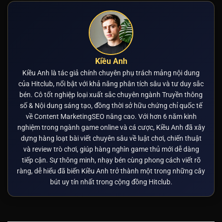
Kiều Anh
Kiều Anh là tác giả chính chuyên phụ trách mảng nội dung
của Hitclub, nổi bật với khả năng phân tích sâu và tư duy sắc
bén. Cô tốt nghiệp loại xuất sắc chuyên ngành Truyền thông
số & Nội dung sáng tạo, đồng thời sở hữu chứng chỉ quốc tế
về Content MarketingSEO nâng cao. Với hơn 6 năm kinh
nghiệm trong ngành game online và cá cược, Kiều Anh đã xây
dựng hàng loạt bài viết chuyên sâu về luật chơi, chiến thuật
và review trò chơi, giúp hàng nghìn game thủ mới dễ dàng
tiếp cận. Sự thông minh, nhạy bén cùng phong cách viết rõ
ràng, dễ hiểu đã biến Kiều Anh trở thành một trong những cây
bút uy tín nhất trong cộng đồng Hitclub.