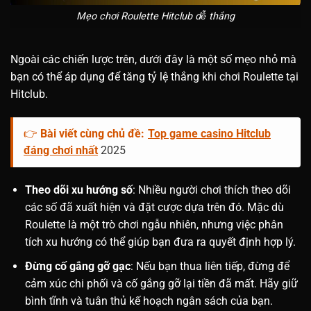
Mẹo chơi Roulette Hitclub dễ thắng
Ngoài các chiến lược trên, dưới đây là một số mẹo nhỏ mà
bạn có thể áp dụng để tăng tỷ lệ thắng khi chơi Roulette tại
Hitclub.
👉
Bài viết cùng chủ đề:
Top game casino Hitclub
đáng chơi nhất
2025
Theo dõi xu hướng số
: Nhiều người chơi thích theo dõi
các số đã xuất hiện và đặt cược dựa trên đó. Mặc dù
Roulette là một trò chơi ngẫu nhiên, nhưng việc phân
tích xu hướng có thể giúp bạn đưa ra quyết định hợp lý.
Đừng cố gắng gỡ gạc
: Nếu bạn thua liên tiếp, đừng để
cảm xúc chi phối và cố gắng gỡ lại tiền đã mất. Hãy giữ
bình tĩnh và tuân thủ kế hoạch ngân sách của bạn.